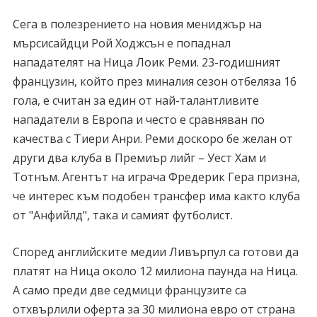
Сега в полезрението на новия мениджър на
мърсисайдци Рой Ходжсън е попаднал
нападателят на Ница Лоик Реми. 23-годишният
французин, който през миналия сезон отбеляза 16
гола, е считан за един от най-талантливите
нападатели в Европа и често е сравняван по
качества с Тиери Анри. Реми доскоро бе желан от
други два клуба в Премиър лийг – Уест Хам и
Тотнъм. Агентът на играча Фредерик Гера призна,
че интерес към подобен трансфер има както клуба
от "Анфийлд", така и самият футболист.
Според английските медии Ливърпул са готови да
платят на Ница около 12 милиона паунда на Ница.
А само преди две седмици французите са
отхвърлили оферта за 30 милиона евро от страна