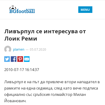
MENU
Ливърпул се интересува от
Лоик Реми
plamen
—
05.07.2020
2010-07-17 16:14:37
Ливърпул е на път да привлече втори нападател в
рамките на една седмица, след като вече подписа
официално със сръбския голмайстор Милан
Йованович.