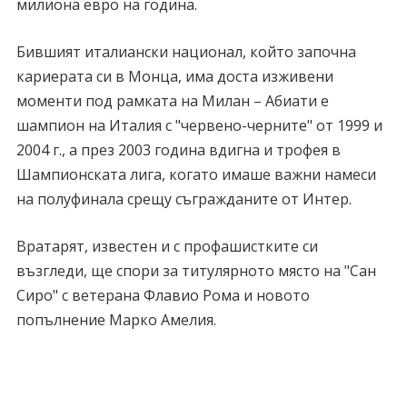
милиона евро на година.
Бившият италиански национал, който започна
кариерата си в Монца, има доста изживени
моменти под рамката на Милан – Абиати е
шампион на Италия с "червено-черните" от 1999 и
2004 г., а през 2003 година вдигна и трофея в
Шампионската лига, когато имаше важни намеси
на полуфинала срещу съгражданите от Интер.
Вратарят, известен и с профашистките си
възгледи, ще спори за титулярното място на "Сан
Сиро" с ветерана Флавио Рома и новото
попълнение Марко Амелия.