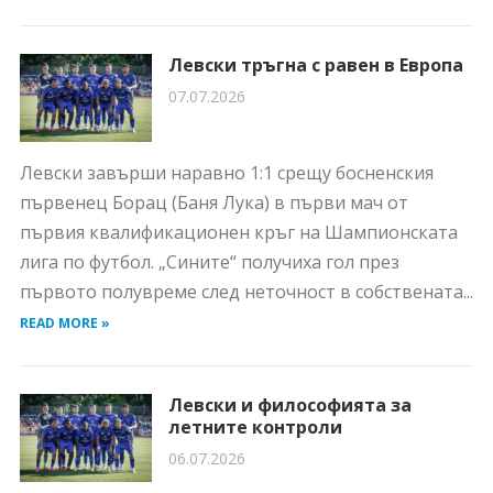
Левски тръгна с равен в Европа
07.07.2026
Левски завърши наравно 1:1 срещу босненския
първенец Борац (Баня Лука) в първи мач от
първия квалификационен кръг на Шампионската
лига по футбол. „Сините“ получиха гол през
първото полувреме след неточност в собствената...
READ MORE »
Левски и философията за
летните контроли
06.07.2026