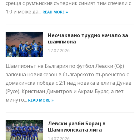
среща с румънския съперник синият тим спечели с
1:0 и може да...
READ MORE »
Неочаквано трудно начало за
шампиона
17.07.2026
Шампионът на България по футбол Левски (Сф)
започна новия сезон в българското първенство с
домакинска победа с 2:1 над новака в елита Дунав
(Русе). Кристиан Димитров и Акрам Бурас, а пет
минуто...
READ MORE »
Левски разби Борац в
Шампионската лига
14.07.2026