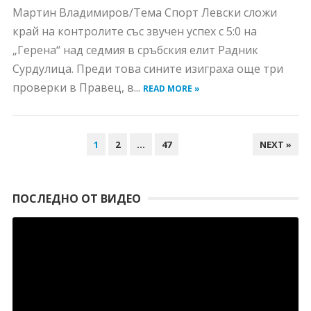
Мартин Владимиров/Тема Спорт Левски сложи
край на контролите със звучен успех с 5:0 на
„Герена“ над седмия в сръбския елит Радник
Сурдулица. Преди това сините изиграха още три
проверки в Правец, в...
READ MORE »
НАВИГАЦИЯ
1
2
…
47
NEXT »
ПОСЛЕДНО ОТ ВИДЕО