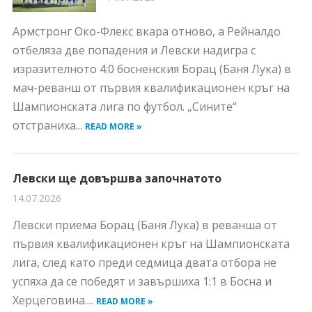
Армстронг Око-Флекс вкара отново, а Рейналдо
отбеляза две попадения и Левски надигра с
изразителното 4:0 босненския Борац (Баня Лука) в
мач-реванш от първия квалификационен кръг на
Шампионската лига по футбол. „Сините“
отстраниха...
READ MORE »
Левски ще довършва започнатото
14.07.2026
Левски приема Борац (Баня Лука) в реванша от
първия квалификационен кръг на Шампионската
лига, след като преди седмица двата отбора не
успяха да се победят и завършиха 1:1 в Босна и
Херцеговина....
READ MORE »