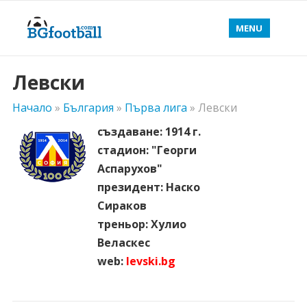
MENU
Левски
Начало
»
България
»
Първа лига
»
Левски
създаване
: 1914 г.
стадион
: "Георги
Аспарухов"
президент
: Наско
Сираков
треньор
: Хулио
Веласкес
web
:
levski.bg