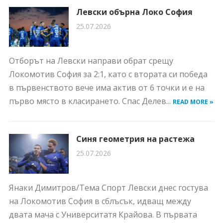
Левски обърна Локо София
25.07.2026
Отборът на Левски направи обрат срещу
Локомотив София за 2:1, като с втората си победа
в първенството вече има актив от 6 точки и е на
първо място в класирането. Спас Делев...
READ MORE »
Синя геометрия на растежа
25.07.2026
Янаки Димитров/Тема Спорт Левски днес гостува
на Локомотив София в сблъсък, идващ между
двата мача с Университатя Крайова. В първата