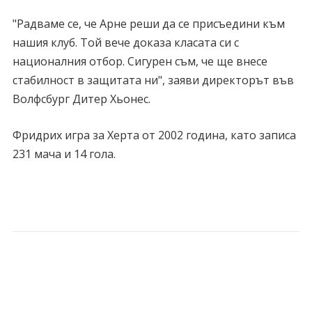
"Радваме се, че Арне реши да се присъедини към
нашия клуб. Той вече доказа класата си с
националния отбор. Сигурен съм, че ще внесе
стабилност в защитата ни", заяви директорът във
Волфсбург Дитер Хьонес.
Фридрих игра за Херта от 2002 година, като записа
231 мача и 14 гола.