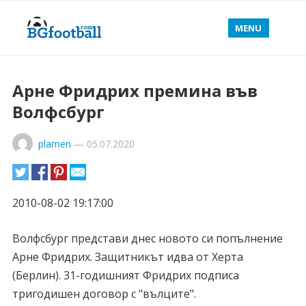
MENU
Арне Фридрих премина във
Волфсбург
plamen
—
05.07.2020
2010-08-02 19:17:00
Волфсбург представи днес новото си попълнение
Арне Фридрих. Защитникът идва от Херта
(Берлин). 31-годишният Фридрих подписа
тригодишен договор с "вълците".