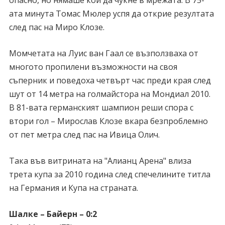
опасно, но нямаше кой да чукне в мрежата. В 75-
ата минута Томас Мюлер успя да открие резултата
след пас на Миро Клозе.
Момчетата на Луис ван Гаал се възползваха от
многото пропилени възможности на своя
съперник и поведоха четвърт час преди края след
шут от 14 метра на голмайстора на Мондиал 2010.
В 81-вата германският шампион реши спора с
втори гол – Мирослав Клозе вкара безпроблемно
от пет метра след пас на Ивица Олич.
Така във витрината на "Алианц Арена" влиза
трета купа за 2010 година след спечелините титла
на Германия и Купа на страната.
Шалке – Байерн – 0:2