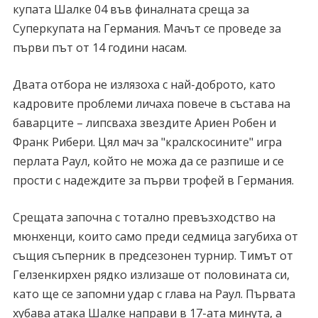
купата Шалке 04 във финалната среща за
Суперкупата на Германия. Мачът се проведе за
първи път от 14 години насам.
Двата отбора не излязоха с най-доброто, като
кадровите проблеми личаха повече в състава на
баварците – липсваха звездите Ариен Робен и
Франк Рибери. Цял мач за "кралскосините" игра
перлата Раул, който не можа да се разпише и се
прости с надеждите за първи трофей в Германия.
Срещата започна с тотално превъзходство на
мюнхенци, които само преди седмица загубиха от
същия съперник в предсезонен турнир. Тимът от
Гелзенкирхен рядко излизаше от половината си,
като ще се запомни удар с глава на Раул. Първата
хубава атака Шалке направи в 17-ата минута, а