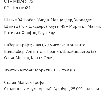
0:1 – Мюлер (75)
0:2 – Клозе (81)
Шалке 04: Нойер; Учида, Метцелдер, Хьоведес,
Шмитц (46 – Ескудеро); Клуге (46 – Моритц), Матип,
Ракитич; Фарфан, Раул, Еду;
Байерн: Крафт; Лаам, Демикелис, Контенто,
Бадщюбер; Алтънтоп, Пранич, Швайнщайгер (59 –
Отъл; Мюлер, Клозе, Олич;
Жълти картони: Моритц (Ш); Отъл (Б);
Съдия: Мануел Грефе
Стадион: "Импулс-Арена", Аугсбург, 25 000 зрители