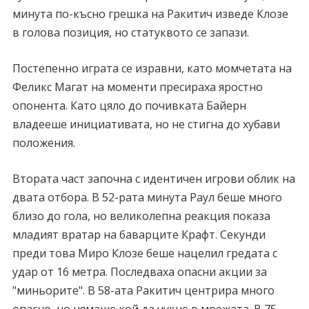
минута по-късно грешка на Ракитич изведе Клозе
в голова позиция, но статуквото се запази.
Постепенно играта се изравни, като момчетата на
Феликс Магат на моменти пресираха яростно
опонента. Като цяло до почивката Байерн
владееше инициативата, но не стигна до хубави
положения.
Втората част започна с идентичен игрови облик на
двата отбора. В 52-рата минута Раул беше много
близо до гола, но великолепна реакция показа
младият вратар на баварците Крафт. Секунди
преди това Миро Клозе беше нацелил гредата с
удар от 16 метра. Последваха опасни акции за
"миньорите". В 58-ата Ракитич центрира много