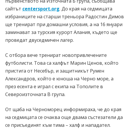
първенството на Източната Б група, съобщава
сайтът
centersport.org
. До края на седмицата
избраниците на старши треньора Радостин Димов
ще тренират при домашни условия, а на 16 януари
заминават за турския курорт Алания, където ще
проведат двуседмичен лагер.
C отбора вече тренират новопривлечените
футболисти. Това са халфът Марин Ценов, който
пристига от Несебър, и защитникът Румен
Александров, който е юноша на Черно море, а
през есента е играл с екипа на Тополите в
Североизточната В група.
От щаба на Черноморец информираха, че до края
на седмицата се очаква още двама състезатели да
се присъединят към тима – халф и нападател.