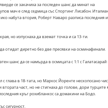
алверде се закачиха за последен шанс да минат на
рупов мач е след седмица със Спортинг Лисабон. Итали
 Нико набута втория, Роберт Наваро разписа последния и
ая, но изпуснаха да вземат точка и са 13-ти.
за да отидат диретно без две пресявки на осминафинали.
тен шанс да се намърда в осмицата с 1:1 с Галатасарай 
л с глава в 18-тата, но Маркос Йоренте нескопосано чис
 втората част, но не стигнаха до голове, дори турците
 последния кръг рохибланкос са домакини на Бодо.
ъс сигурност.