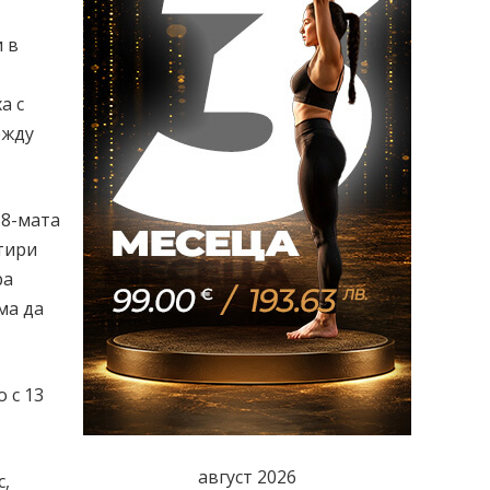
и в
а с
ежду
58-мата
етири
ра
ма да
 с 13
август 2026
с,