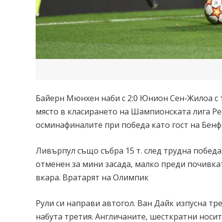
Байерн Мюнхен наби с 2:0 Юнион Сен-Жилоа с т
място в класирането на Шампионската лига Реа
осминафиналите при победа като гост на Бенф
Ливърпул също събра 15 т. след трудна победа
отменен за мини засада, малко преди почивка
вкара. Вратарят на Олимпик
Рули си направи автогол. Ван Дайк изпусна тре
набута третия. Англичаните, шесткратни носит