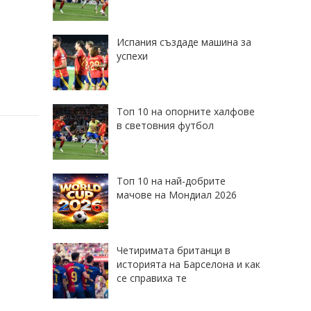
Испания създаде машина за
успехи
Топ 10 на опорните халфове
в световния футбол
Топ 10 на най-добрите
мачове на Мондиал 2026
Четиримата британци в
историята на Барселона и как
се справиха те