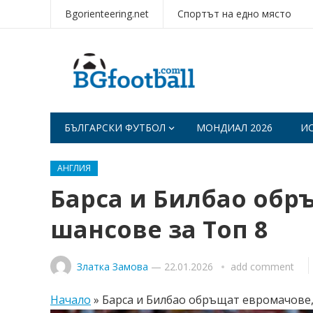
Bgorienteering.net
Спортът на едно място
БЪЛГАРСКИ ФУТБОЛ
МОНДИАЛ 2026
И
АНГЛИЯ
Барса и Билбао обр
шансове за Топ 8
Златка Замова
—
22.01.2026
add comment
Начало
»
Барса и Билбао обръщат евромачове,