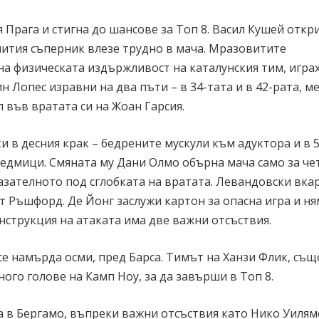
я Прага и стигна до шансове за Топ 8. Васил Кушей откр
енития съперник влезе трудно в мача. Мразовитите
а физическата издържливост на каталунския тим, играх
 Лопес изравни на два пъти – в 34-тата и в 42-рата, м
 във вратата си на Жоан Гарсия.
 в десния крак – бедрените мускули към адуктора и в 
3 седмици. Смяната му Дани Олмо обърна мача само за ч
казателното под сглобката на вратата. Левандовски вка
т Ръшфорд. Де Йонг заслужи картон за опасна игра и ня
онструкция на атаката има две важни отсъствия.
се намърда осми, пред Барса. Тимът на Ханзи Флик, също
ного голове на Камп Ноу, за да завърши в Топ 8.
та в Бергамо, въпреки важни отсъствия като Нико Уилям