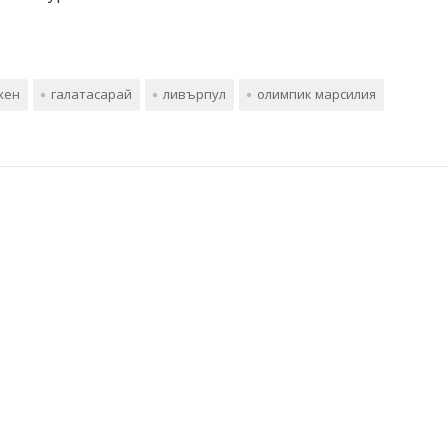
хен
галатасарай
ливърпул
олимпик марсилия