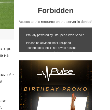
 второ
не на
алах бе
 я
ляво
.