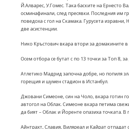
Й.Алварес, У.Гомес. Така баските на Ернесто В
осминафинали, след пресявки. Последния им г
поведоха с гол на Скамака. Гурусета изравни,
две асистенции.
Нико Кръстович вкара втори за домакините в кр
Осем отбора се бутат с по 13 точки за Топ 8, 
Атлетико Мадрид започна добре, но попиля зла
горещия и шумен стадион в Истанбул.
Джовани Симеоне, син на Чоло, вкара готин го
автогол на Облак. Симеоне вкара петима свежи
да бият – Облак и Йоренте опазиха точката. В
Айнтрахт, Славия, Виляреал и Кайрат отпадат с