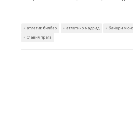
атлетик билбао
атлетико мадрид
байерн мюн
славия прага