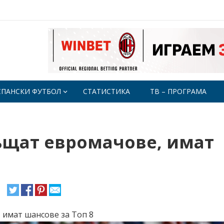
СПАНСКИ ФУТБОЛ
СТАТИСТИКА
ТВ – ПРОГРАМА
ъщат евромачове, имат
 имат шансове за Топ 8