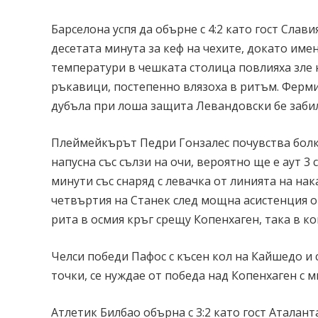
Барселона успя да обърне с 4:2 като гост Слави
десетата минута за кеф на чехите, докато им
температури в чешката столица повлияха зле н
ръкавици, постепенно влязоха в ритъм. Фермин
дубъла при лоша защита Левандовски бе забил
Плеймейкърът Педри Гонзалес почувства болки
напусна със сълзи на очи, вероятно ще е аут 
минути със снаряд с левачка от линията на на
четвъртия на Станек след мощна асистенция о
рита в осмия кръг срещу Копенхаген, така в к
Челси победи Пафос с късен кол на Кайшедо и 
точки, се нуждае от победа над Копенхаген с м
Атлетик Билбао обърна с 3:2 като гост Аталан