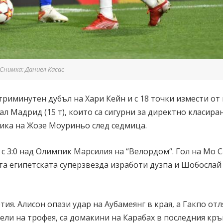
Снимка: Даниел Касас
риминутен дубъл на Хари Кейн и с 18 точки измести от
л Мадрид (15 т), които са сигурни за директно класира
ика на Жозе Моуриньо след седмица.
 с 3:0 над Олимпик Марсилия на “Велордом“. Гол на Мо С
та египетската суперзвезда изработи дузпа и Шобослай
тия. Алисон опази удар на Аубамеянг в края, а Гакпо от
ели на трофея, са домакини на Карабах в последния кръг