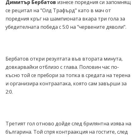
Димитър Бербатов
изнесе поредния си запомнящ
се рецитал на "Олд Трафърд" като в мач от
поредния кръг на шампионата вкара три гола за
убедителната победа с 5:0 на "червените дяволи".
Бербатов откри резултата във втората минута,
довкарвайки отблизо с глава. Половин час по-
късно той се пребори за топка в средата на терена
и организира контраатака, която сам завърши за
2:0.
Третият гол отново дойде след брилянтна изява на
българина. Той спря контраакция на гостите, след