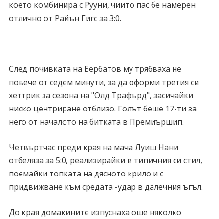
което комбинира с Рууни, чиито пас бе намерен
отлично от Райън Гигс за 3:0.
След почивката на Бербатов му трябваха не
повече от седем минути, за да оформи третия си
хеттрик за сезона на "Олд Трафърд", засичайки
ниско центриране отблизо. Голът беше 17-ти за
него от началото на битката в Премиършип.
Четвъртчас преди края на мача Луиш Нани
отбеляза за 5:0, реализирайки в типичния си стил,
поемайки топката на дясното крило и с
придвижване към средата -удар в далечния ъгъл.
До края домакините изпуснаха оше няколко