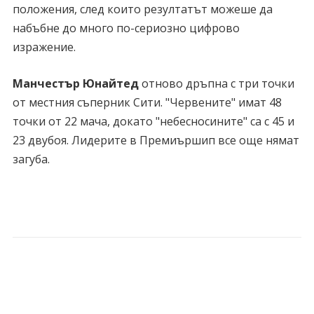
положения, след които резултатът можеше да
набъбне до много по-сериозно цифрово
изражение.
Манчестър Юнайтед
отново дръпна с три точки
от местния съперник Сити. "Червените" имат 48
точки от 22 мача, докато "небесносините" са с 45 и
23 двубоя. Лидерите в Премиършип все още нямат
загуба.