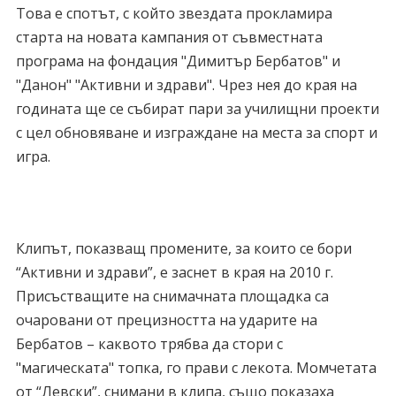
Това е спотът, с който звездата прокламира
старта на новата кампания от съвместната
програма на фондация "Димитър Бербатов" и
"Данон" "Активни и здрави". Чрез нея до края на
годината ще се събират пари за училищни проекти
с цел обновяване и изграждане на места за спорт и
игра.
Клипът, показващ промените, за които се бори
“Активни и здрави”, е заснет в края на 2010 г.
Присъстващите на снимачната площадка са
очаровани от прецизността на ударите на
Бербатов – каквото трябва да стори с
"магическата" топка, го прави с лекота. Момчетата
от “Левски”, снимани в клипа, също показаха