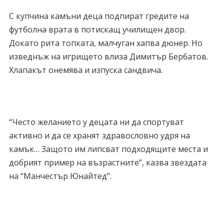
С купчина камъни деца подпират гредите на
футболна врата в потискащ училищен двор.
Докато рита топката, малчуган хапва дюнер. Но
изведнъж на игрището влиза Димитър Бербатов.
Хлапакът онемява и изпуска сандвича.
“Често желанието у децата ни да спортуват
активно и да се хранят здравословно удря на
камък… Защото им липсват подходящите места и
добрият пример на възрастните”, казва звездата
на “Манчестър Юнайтед”.