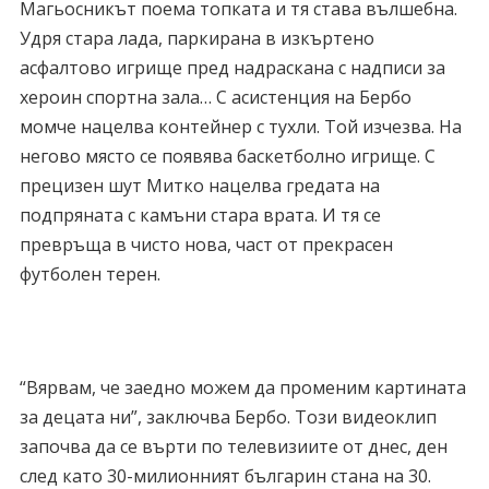
Магьосникът поема топката и тя става вълшебна.
Удря стара лада, паркирана в изкъртено
асфалтово игрище пред надраскана с надписи за
хероин спортна зала… С асистенция на Бербо
момче нацелва контейнер с тухли. Той изчезва. На
негово място се появява баскетболно игрище. С
прецизен шут Митко нацелва гредата на
подпряната с камъни стара врата. И тя се
превръща в чисто нова, част от прекрасен
футболен терен.
“Вярвам, че заедно можем да променим картината
за децата ни”, заключва Бербо. Този видеоклип
започва да се върти по телевизиите от днес, ден
след като 30-милионният българин стана на 30.