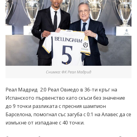
Снимка: ФК Реал Мадрид
Реал Мадрид 2:0 Реал Овиедо в 36-ти кръг на
Испанското първенство като скъси без значение
до 9 точки разликата с пресния шампион
Барселона, помогнал със загуба с 0:1 на Алавес да се
измъкне от изпадане с 40 точки.