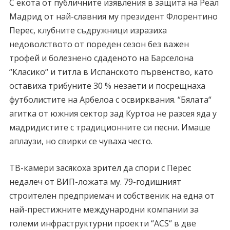
С екота от публичните изявления в защита на Реал
Мадрид от най-славния му президент Флорентино
Перес, клубните съдружници изразиха
недоволството от пореден сезон без важен
трофей и болезнено сдаденото на Барселона
“Класико“ и титла в Испанското първенство, като
оставиха трибуните 30 % незаети и посрещнаха
футболистите на Арбелоа с освирквания. “Бялата“
агитка от южния сектор зад Куртоа не разсея яда у
мадридистите с традиционните си песни. Имаше
аплаузи, но свирки се чуваха често.
ТВ-камери засякоха зрител да спори с Перес
недалеч от ВИП-ложата му. 79-годишният
строителен предприемач и собственик на една от
най-престижните международни компании за
големи инфраструктурни проекти “АСS“ в две