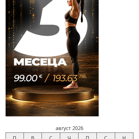
август 2026
П
В
С
Ч
П
С
Н