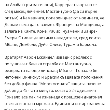
на Алаба (тръгва си юни), Каррерас (завръна се
след месец лечение), Мастантуоно (да си върне
ритъм) и Камавинга, попарен днес от новината, че
Дешам няма да го вземе с Франция на Мондиала, а
залага на Канте, Коне, Рабио, Чуамени и Заире-
Емери. Отиват деветима нападатели, сред които
Мбапе, Дембеле, Дуйе, Олисе, Турам и Баркола.
Вратарят Аарон Ескандел извади с рефлекс с
полушпагат близка стрелба от Мастантуоно,
резервата на още липсващ Мбапе – Гонзало бе
неточен. Винисиус и Брахим създаваха положения,
без добър финал. “Морскосинята“ защита пазеше
добре до 45-тата минута, когато 22-годишният
Гонзало все пак ги изненада с прецизен диагонал
отляво и опъна мрежата. Единични освирквания за