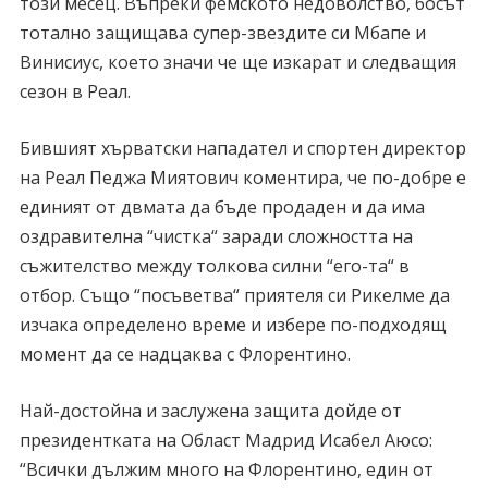
този месец. Въпреки фемското недоволство, босът
тотално защищава супер-звездите си Мбапе и
Винисиус, което значи че ще изкарат и следващия
сезон в Реал.
Бившият хърватски нападател и спортен директор
на Реал Педжа Миятович коментира, че по-добре е
единият от двмата да бъде продаден и да има
оздравителна “чистка“ заради сложността на
съжителство между толкова силни “его-та“ в
отбор. Също “посъветва“ приятеля си Рикелме да
изчака определено време и избере по-подходящ
момент да се надцаква с Флорентино.
Най-достойна и заслужена защита дойде от
президентката на Област Мадрид Исабел Аюсо:
“Всички дължим много на Флорентино, един от