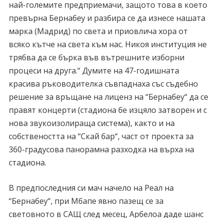
най-големите предприемачи, защото това в което
превърна Бернабеу и разбира се да изнесе нашата
марка (Мадрид) по света и приовлича хора от
всяко кътче на света към нас. Никоя институция не
трябва да се бърка във вътрешните изборни
процеси на друга.“ Думите на 47-годишната
красива ръководителка съвпаднаха със съдебно
решение за връщане на лиценз на “Бернабеу“ да се
правят концерти (стадиона бе изцяло затворен и с
нова звукоизолираща система), както и на
собствеността на “Скай бар“, част от проекта за
360-градусова панорамна разходка на върха на
стадиона.
В предпоследния си мач начело на Реал на
“Бернабеу“, при Мбапе явно пазещ се за
световното в САЩ след месец, Арбелоа даде шанс