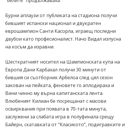
“белите“ продължаваха.
Бурни аплаузи от публиката на стадиона получи
бившият испански национал и двукратен
еврошампион Санти Касорла, играещ последни
двубои като професионалист. Начо Видал изпусна
на косъм да изравни.
Шесткратният носител на Шампионската купа на
Европа Дани Карбахал получи 30 минути от
бившия си съотборник Арбелоа след цял сезон
закован на пейката, феновете го аплодираха и
Вини чинно му върна капитанската лента.
Влюбеният Килиан бе посрещанат с масови
освирквания при появата в 70-тата минута,
заслужени за слабата игра в полуфинала срещу
Байерн, скатавката от “Класикото“, подигравките и