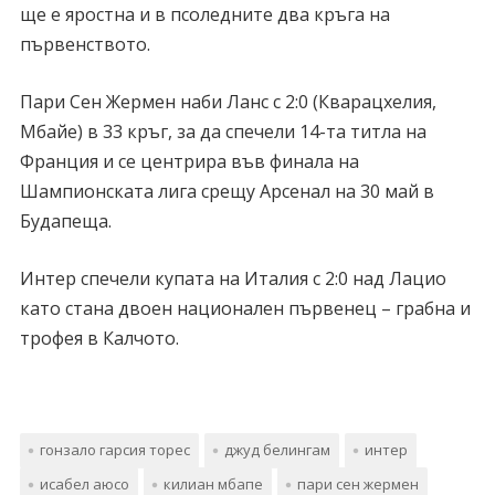
ще е яростна и в псоледните два кръга на
първенството.
Пари Сен Жермен наби Ланс с 2:0 (Кварацхелия,
Мбайе) в 33 кръг, за да спечели 14-та титла на
Франция и се центрира във финала на
Шампионската лига срещу Арсенал на 30 май в
Будапеща.
Интер спечели купата на Италия с 2:0 над Лацио
като стана двоен национален първенец – грабна и
трофея в Калчото.
гонзало гарсия торес
джуд белингам
интер
исабел аюсо
килиан мбапе
пари сен жермен