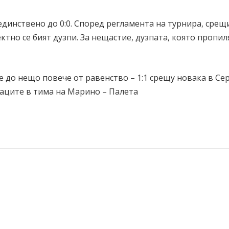
единствено до 0:0. Според регламента на турнира, срещ
ктно се бият дузпи. За нещастие, дузпата, която пропил
е до нещо повече от равенство – 1:1 срещу новака в Сер
ваците в тима на Марино – Палета