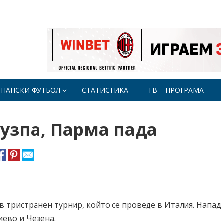
СПАНСКИ ФУТБОЛ
СТАТИСТИКА
ТВ – ПРОГРАМА
узпа, Парма пада
 тристранен турнир, който се проведе в Италия. Напа
иево и Чезена.