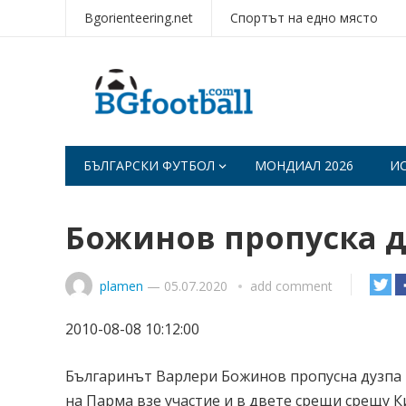
Bgorienteering.net
Спортът на едно място
БЪЛГАРСКИ ФУТБОЛ
МОНДИАЛ 2026
И
Божинов пропуска д
plamen
—
05.07.2020
add comment
2010-08-08 10:12:00
Българинът Варлери Божинов пропусна дузпа в
на Парма взе участие и в двете срещи срещу К