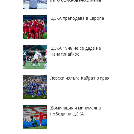
като обикновено… меме
ЦСКА преподава в Европа
ЦСКА 1948 не се даде на
Панатинайкос
Левски излъга Кайрат в края
Доминация и минимална
победа на ЦСКА