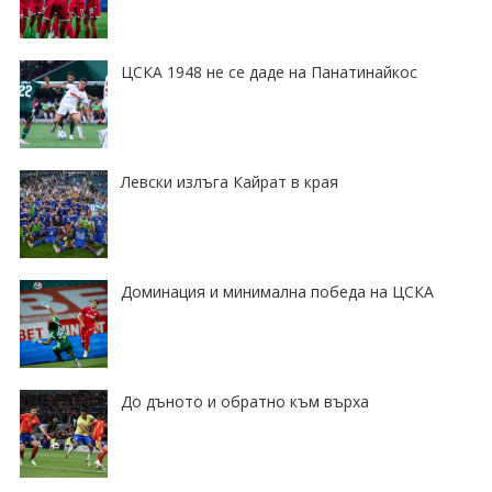
ЦСКА 1948 не се даде на Панатинайкос
Левски излъга Кайрат в края
Доминация и минимална победа на ЦСКА
До дъното и обратно към върха