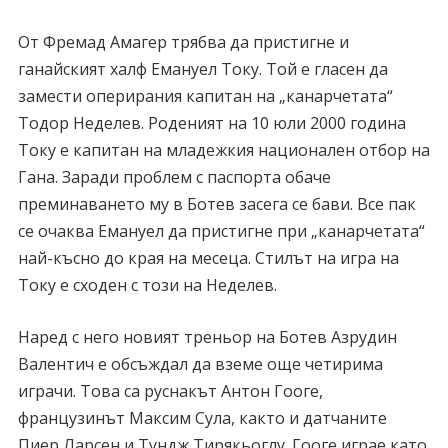
От Фремад Амагер трябва да пристигне и
ганайският халф Емануел Току. Той е гласен да
замести оперирания капитан на „канарчетата“
Тодор Неделев. Роденият на 10 юли 2000 година
Току е капитан на младежкия национален отбор на
Гана. Заради проблем с паспорта обаче
преминаването му в Ботев засега се бави. Все пак
се очаква Емануел да пристигне при „канарчетата“
най-късно до края на месеца. Стилът на игра на
Току е сходен с този на Неделев.
Наред с него новият треньор на Ботев Азрудин
Валентич е обсъждал да вземе още четирима
играчи. Това са руснакът Антон Гооге,
французинът Максим Сула, както и датчаните
Пиер Ларсен и Тундж Тирякьоглу. Гооге играе като