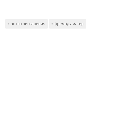
антон зингаревич
фремад амагер