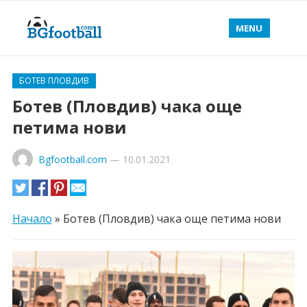
MENU
БОТЕВ ПЛОВДИВ
Ботев (Пловдив) чака още
петима нови
Bgfootball.com
—
10.01.2021
Начало
»
Ботев (Пловдив) чака още петима нови