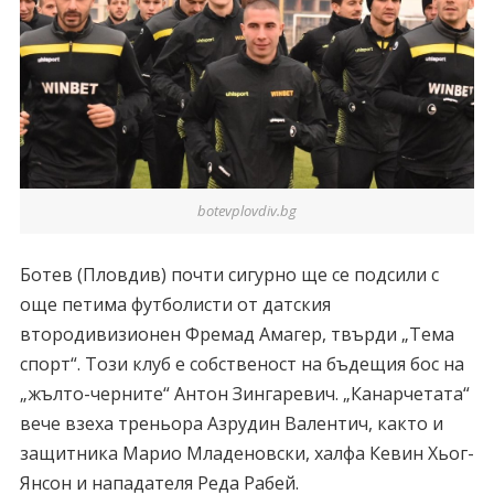
botevplovdiv.bg
Ботев (Пловдив) почти сигурно ще се подсили с
още петима футболисти от датския
втородивизионен Фремад Амагер, твърди „Тема
спорт“. Този клуб е собственост на бъдещия бос на
„жълто-черните“ Антон Зингаревич. „Канарчетата“
вече взеха треньора Азрудин Валентич, както и
защитника Марио Младеновски, халфа Кевин Хьог-
Янсон и нападателя Реда Рабей.