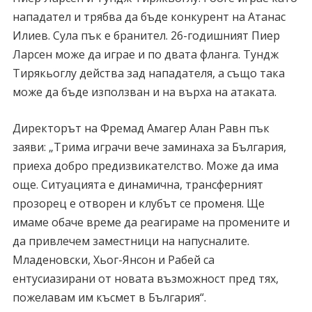
нападател и трябва да бъде конкурент на Атанас
Илиев. Сула пък е бранител. 26-годишният Пиер
Ларсен може да играе и по двата фланга. Тундж
Тирякьоглу действа зад нападателя, а също така
може да бъде използван и на върха на атаката.
Директорът на Фремад Амагер Алан Равн пък
заяви: „Трима играчи вече заминаха за България,
приеха добро предизвикателство. Може да има
още. Ситуацията е динамична, трансферният
прозорец е отворен и клубът се променя. Ще
имаме обаче време да реагираме на промените и
да привлечем заместници на напусналите.
Младеновски, Хьог-Янсон и Рабей са
ентусиазирани от новата възможност пред тях,
пожелавам им късмет в България“.