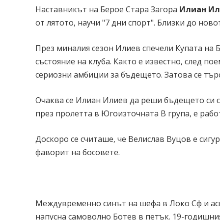
Наставникът на Берое Стара Загора
Илиан Ил
от лятото, научи "7 дни спорт". Близки до но
През миналия сезон Илиев спечели Купата на
състояние на клуба. Както е известно, след п
сериозни амбиции за бъдещето. Затова се тър
Очаква се Илиан Илиев да реши бъдещето си с
през пролетта в Югоизточната В група, е рабо
Доскоро се считаше, че Велислав Вуцов е сигу
фаворит на босовете.
Междувременно синът на шефа в Локо Сф и ас
напусна самоволно Ботев в петък. 19-годишния