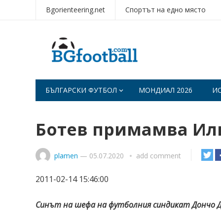
Bgorienteering.net
Спортът на едно място
БЪЛГАРСКИ ФУТБОЛ
МОНДИАЛ 2026
И
Ботев примамва Или
plamen
—
05.07.2020
add comment
2011-02-14 15:46:00
Синът на шефа на футболния синдикат Дончо До