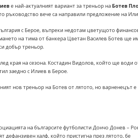
иев
е най-актуалният вариант за треньор на
Ботев Пл
вото ръководство вече са направили предложение на Или
 България с Берое, въпреки недотам цветущото финансо
оемането на тима от банкера Цветан Василев Ботев ще и
си добър треньор.
лед края на сезона. Костадин Видолов, който ще води 
тил заедно с Илиев в Берое.
рният нов треньор на Ботев от лятото, но варненецът е
оциацията на българсите футболисти Дончо Донев – Ро
т дефанзивен халф, който пристигна през лятото, бе