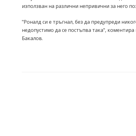
използван на различни непривични за него поз
"Роналд си е тръгнал, без да предупреди никог
недопустимо да се постъпва така", коментира
Бакалов.