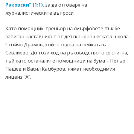
Раковски" (1:1)
, за да отговаря на
журналистическите въпроси.
Като помощник-треньор на смърфовете пък бе
записан наставникът от детско-юношеската школа
Стойчо Драмов, който седна на пейката в
Севлиево. До този ход на ръководството се стигна,
тъй като останалите помощници на Зума – Петър
Пашев и Васил Камбуров, нямат необходимия
лиценз "А".