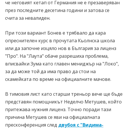
че неговият кетап от Германия не е презаверяван
през последните десетина години и затова се
счита за невалиден.
При този вариант Бонев е трябвало да кара
опреснителен курс в прочутата Кьолнска школа
или да започне изцяло нов в България за лиценз
"Про". На "Лаута" обаче разрешиха проблема,
вписвайки Зума като главен мениджър на "Локо",
за да може той да има право да стои на
скамейката по време на официалните мачове.
В тимовия лист като старши треньор вече ще бъде
представян помощникът Неделчо Метушев, който
притежава нужния лиценз. Точно поради тази
причина Метушев се яви на официалната
пресконференция след
двубоя с "Видима-