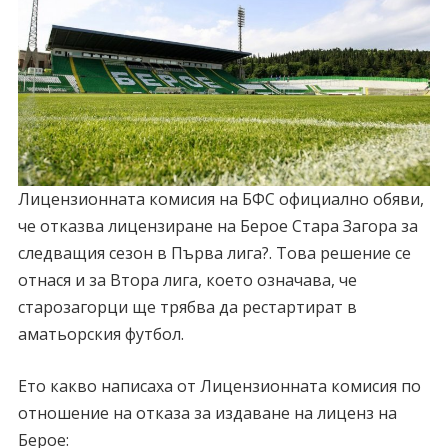
Лицензионната комисия на БФС официално обяви,
че отказва лицензиране на Берое Стара Загора за
следващия сезон в Първа лига?. Това решение се
отнася и за Втора лига, което означава, че
старозагорци ще трябва да рестартират в
аматьорския футбол.
Ето какво написаха от Лицензионната комисия по
отношение на отказа за издаване на лиценз на
Берое: