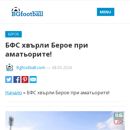
MENU
БЕРОЕ
БФС хвърли Берое при
аматьорите!
Bgfootball.com
—
08.05.2026
Начало
»
БФС хвърли Берое при аматьорите!