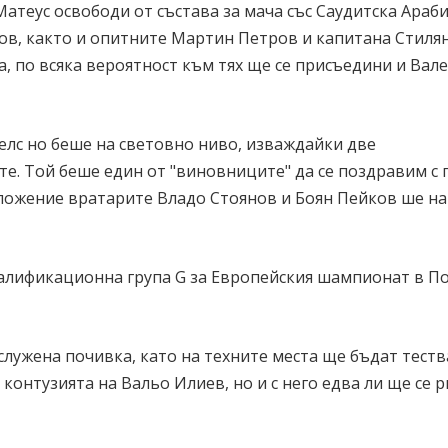
теус освободи от състава за мача със Саудитска Араб
ов, както и опитните Мартин Петров и капитана Стиля
, по всяка вероятност към тях ще се присъедини и Вал
лс но беше на световно ниво, изваждайки две
е. Той беше един от "виновниците" да се поздравим с 
положение вратарите Владо Стоянов и Боян Пейков ше н
 квалификационна група G за Европейския шампионат в П
лужена почивка, като на техните места ще бъдат тест
 контузията на Вальо Илиев, но и с него едва ли ще се 