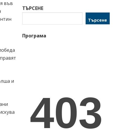
ия във
ТЪРСЕНЕ
н
ентин
Търсене
Програма
победа
аправят
олша и
вани
рискува