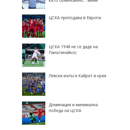
като обикновено… меме
ЦСКА преподава в Европа
ЦСКА 1948 не се даде на
Панатинайкос
Левски излъга Кайрат в края
Доминация и минимална
победа на ЦСКА