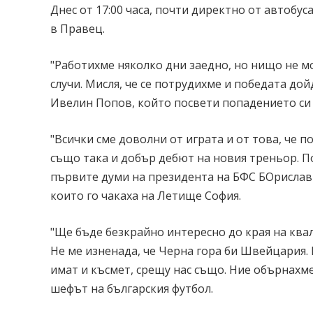
Днес от 17:00 часа, почти директно от автобу
в Правец.
"Работихме няколко дни заедно, но нищо не м
случи. Мисля, че се потрудихме и победата дой
Ивелин Попов, който посвети попадението си 
"Всички сме доволни от играта и от това, че 
също така и добър дебют на новия треньор. По
първите думи на президента на БФС БОрислав
които го чакаха на Летище София.
"Ще бъде безкрайно интересно до края на ква
Не ме изненада, че Черна гора би Швейцария. К
имат и късмет, срещу нас също. Ние обърнахме 
шефът на българския футбол.