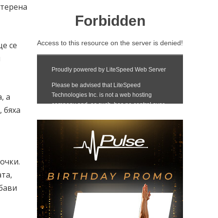
 терена
ще се
и
, а
 бяха
очки.
ата,
обави