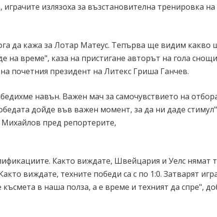
са, играчите излязоха за възстановителна тренировка на
ога да кажа за Лотар Матеус. Тепърва ще видим какво 
де на време", каза на пристигане авторът на гола снощ
на почетния президент на Литекс Гриша Ганчев.
победихме навън. Важен мач за самочувствието на отбора
бедата дойде във важен момент, за да ни даде стимул",
 Михайлов пред репортерите,
лификациите. Както виждате, Швейцария и Уелс нямат т
акто виждате, техните победи са с по 1:0. Затварят игр
късмета в наша полза, а е време и техният да спре", д