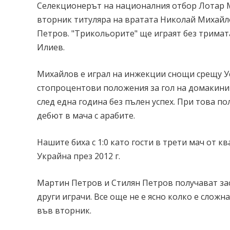
Селекционерът на националния отбор Лотар Ма
вторник титуляра на вратата Николай Михайл
Петров. "Трикольорите" ще играят без тримата
Илиев.
Михайлов е играл на инжекции снощи срещу Уе
стопроцентови положения за гол на домакинит
след една година без пълен успех. При това 
дебют в мача с арабите.
Нашите биха с 1:0 като гости в трети мач от
Украйна през 2012 г.
Мартин Петров и Стилян Петров получават зас
други играчи. Все още не е ясно колко е сложна
във вторник.