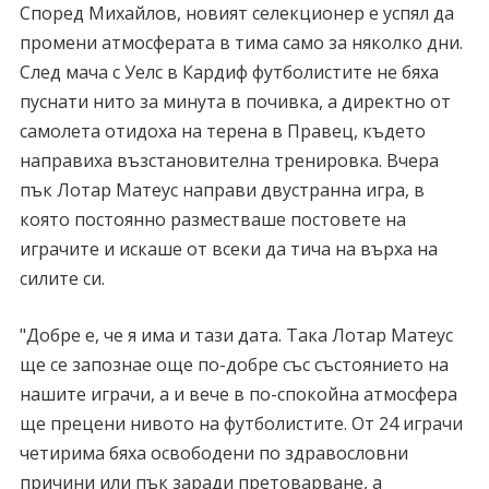
Според Михайлов, новият селекционер е успял да
промени атмосферата в тима само за няколко дни.
След мача с Уелс в Кардиф футболистите не бяха
пуснати нито за минута в почивка, а директно от
самолета отидоха на терена в Правец, където
направиха възстановителна тренировка. Вчера
пък Лотар Матеус направи двустранна игра, в
която постоянно разместваше постовете на
играчите и искаше от всеки да тича на върха на
силите си.
"Добре е, че я има и тази дата. Така Лотар Матеус
ще се запознае още по-добре със състоянието на
нашите играчи, а и вече в по-спокойна атмосфера
ще прецени нивото на футболистите. От 24 играчи
четирима бяха освободени по здравословни
причини или пък заради претоварване, а