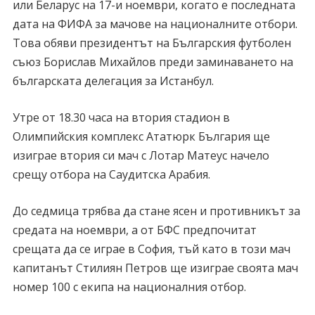
или Беларус на 17-и ноември, когато е последната
дата на ФИФА за мачове на националните отбори.
Това обяви президентът на Българския футболен
съюз Борислав Михайлов преди заминаването на
българската делегация за Истанбул.
Утре от 18.30 часа на втория стадион в
Олимпийския комплекс Ататюрк България ще
изиграе втория си мач с Лотар Матеус начело
срещу отбора на Саудитска Арабия.
До седмица трябва да стане ясен и противникът за
средата на ноември, а от БФС предпочитат
срещата да се играе в София, тъй като в този мач
капитанът Стилиян Петров ще изиграе своята мач
номер 100 с екипа на националния отбор.