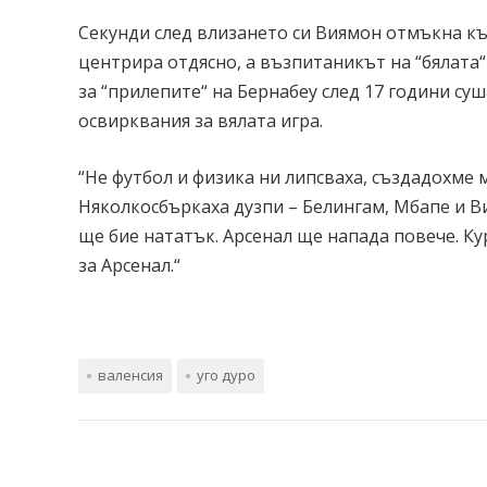
Секунди след влизането си Виямон отмъкна къ
центрира отдясно, а възпитаникът на “бялата
за “прилепите“ на Бернабеу след 17 години су
освирквания за вялата игра.
“Не футбол и физика ни липсваха, създадохме 
Няколкосбъркаха дузпи – Белингам, Мбапе и Ви
ще бие нататък. Арсенал ще напада повече. Кур
за Арсенал.“
валенсия
уго дуро