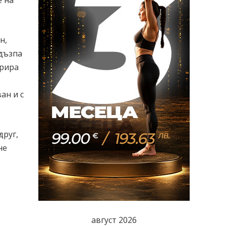
н,
 дъзпа
арира
ан и с
друг,
не
август 2026