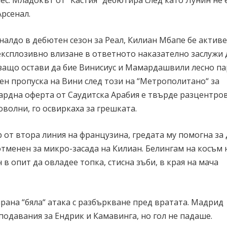
Арсенал.
алдо в дебютен сезон за Реал, Килиан Мбапе бе активе
експлозивно влизане в ответното наказателно заслужи
о защо остави да бие Винисиус и Мамардашвили лесно п
зен пропуска на Вини след този на “Метрополитано“ за
ардна оферта от Саудитска Арабия е твърде разцентров
волни, го освиркаха за грешката.
 от втора линия на французина, гредата му помогна за 
отменен за микро-засада на Килиан. Белингам на косъм 
в опит да овладее топка, стисна зъби, в края на мача
ирана “бяла“ атака с разбъркване пред вратата. Мадрид
подавания за Ендрик и Камавинга, но гол не падаше.