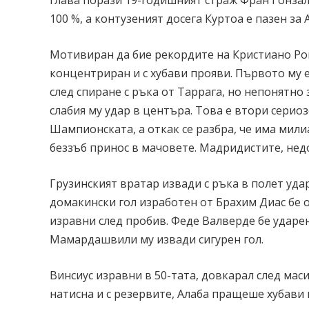
100 %, а контузеният досега Куртоа е пазен за 
Мотивиран да бие рекордите на Кристиано Рон
концентриран и с хубави прояви. Първото му 
след спиране с ръка от Таррага, но непонятн
слабия му удар в центъра. Това е втори серио
Шампионската, а откак се разбра, че има мили
беззъб принос в мачовете. Мадридистите, недо
Грузинският вратар извади с ръка в полет удар
домакински гол изработен от Брахим Диас бе 
изравни след пробив. Феде Валверде бе ударен 
Мамардашвили му извади сигурен гол.
Винсиус изравни в 50-тата, довкарал след мас
натисна и с резервите, Алаба пращеше хубави 