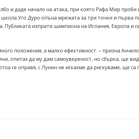
лбо и даде начало на атака, при която Рафа Мир проби 
“ школа Уго Дуро опъна мрежата за три точки и първа 
ша. Публиката изпрати шампиона на Испания, Европа и св
много положения, а малко ефективност. – призна Анчело
ни, опитах да му дам самоувереност, но сбърка, ще ви
тоа се оправя, с Лунин не искахме да рискуваме, ще са