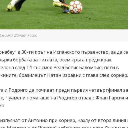
Снимка: Даниел Касас
набеу“ в 30-ти кръг на Испанското първенство, за да се
бърка борбата за титлата, осем кръга преди края.
елона след 1:1 със смел Реал Бетис Баломпие, пети в
кините, бразилецът Натан изравни с глава след корнер.
га и Родриго да почиват преди първия четвъртфинал за
, Чуамени помагаше на Рюдигер отзад с Фран Гарсия и
я.
зпуснат от Антонио при корнер, нахлу от втора линия 
с. Младокът от “Кастия“ дебютира след като Лунин не 