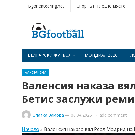
Bgorienteering.net
Спортът на едно място
БЪЛГАРСКИ ФУТБОЛ
МОНДИАЛ 2026
И
БАРСЕЛОНА
Валенсия наказа вя
Бетис заслужи реми
Златка Замова
—
06.04.2025
add comment
Начало
»
Валенсия наказа вял Реал Мадрид на 