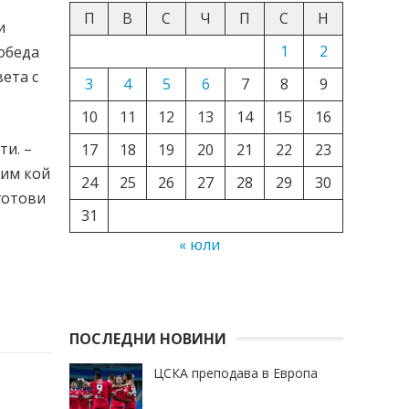
П
В
С
Ч
П
С
Н
и
1
2
победа
ета с
3
4
5
6
7
8
9
10
11
12
13
14
15
16
ти. –
17
18
19
20
21
22
23
дим кой
24
25
26
27
28
29
30
 готови
31
« юли
ПОСЛЕДНИ НОВИНИ
ЦСКА преподава в Европа