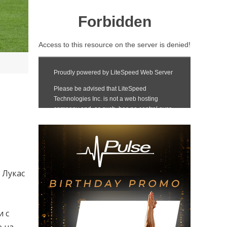
 Лукас
и с
е на