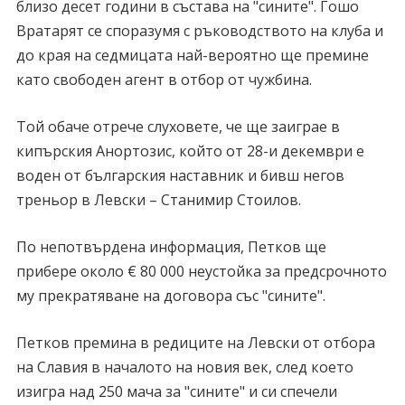
близо десет години в състава на "сините". Гошо
Вратарят се споразумя с ръководството на клуба и
до края на седмицата най-вероятно ще премине
като свободен агент в отбор от чужбина.
Той обаче отрече слуховете, че ще заиграе в
кипърския Анортозис, който от 28-и декември е
воден от българския наставник и бивш негов
треньор в Левски – Станимир Стоилов.
По непотвърдена информация, Петков ще
прибере около € 80 000 неустойка за предсрочното
му прекратяване на договора със "сините".
Петков премина в редиците на Левски от отбора
на Славия в началото на новия век, след което
изигра над 250 мача за "сините" и си спечели