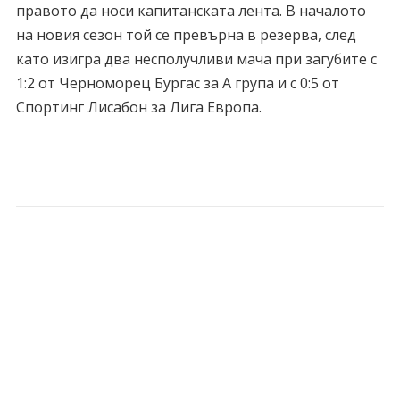
правото да носи капитанската лента. В началото
на новия сезон той се превърна в резерва, след
като изигра два несполучливи мача при загубите с
1:2 от Черноморец Бургас за А група и с 0:5 от
Спортинг Лисабон за Лига Европа.