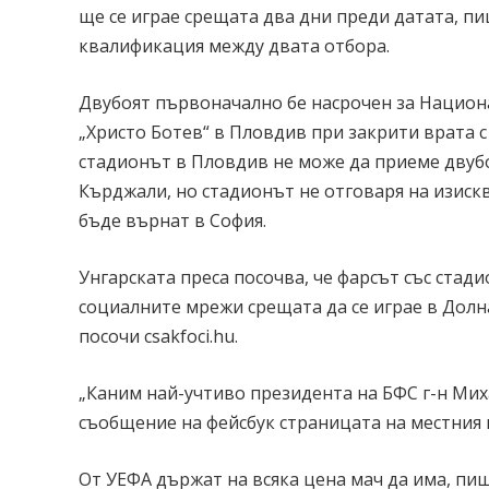
ще се играе срещата два дни преди датата, пи
квалификация между двата отбора.
Двубоят първоначално бе насрочен за Национа
„Христо Ботев“ в Пловдив при закрити врата с 
стадионът в Пловдив не може да приеме двубоя
Кърджали, но стадионът не отговаря на изиск
бъде върнат в София.
Унгарската преса посочва, че фарсът със стад
социалните мрежи срещата да се играе в Долн
посочи csakfoci.hu.
„Каним най-учтиво президента на БФС г-н Миха
съобщение на фейсбук страницата на местния
От УЕФА държат на всяка цена мач да има, пише