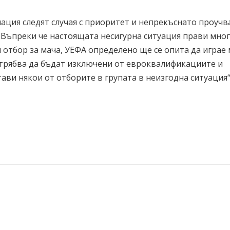
ция следят случая с приоритет и непрекъснато проучв
 Въпреки че настоящата несигурна ситуация прави мног
отбор за мача, УЕФА определено ще се опита да играе 
 трябва да бъдат изключени от евроквалификациите и
ави някои от отборите в групата в неизгодна ситуация“