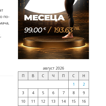
ат
о по-
мача,
,
август 2026
П
В
С
Ч
П
С
Н
1
2
3
4
5
6
7
8
9
10
11
12
13
14
15
16