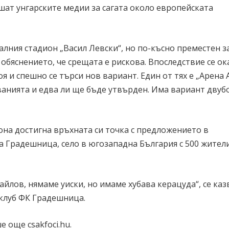
шат унгарските медии за сагата около европейската
лния стадион „Васил Левски“, но по-късно преместен з
обяснението, че срещата е рискова. Впоследствие се ока
 и спешно се търси нов вариант. Един от тях е „Арена 
ванията и едва ли ще бъде утвърден. Има вариант двуб
иона достигна връхната си точка с предложението в
а Градешница, село в югозападна България с 500 жители
йлов, нямаме уиски, но имаме хубава керацуда“, се каз
 клуб ФК Градешница.
 още csakfoci.hu.