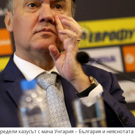
редели казусът с мача Унгария – България и неяснотата