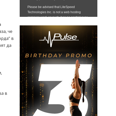
а
за, че
Арда“ в
оят да
,
ва в