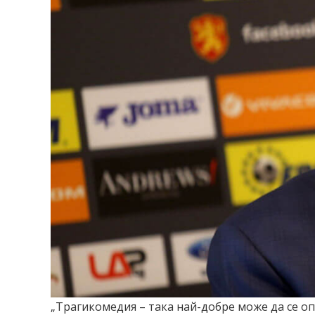
„Трагикомедия – така най-добре може да се оп