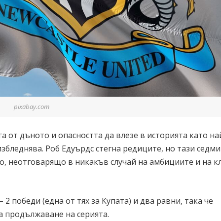
pixabay.com
а от дъното и опасността да влезе в историята като на
избледнява. Роб Едуърдс стегна редиците, но тази седм
о, неотговарящо в никакъв случай на амбициите и на кл
 2 победи (една от тях за Купата) и два равни, така че
а продължаване на серията.