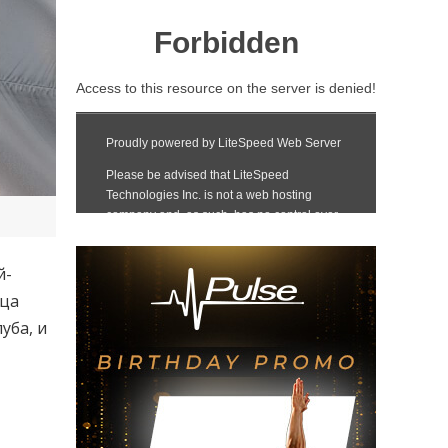
й-
ица
уба, и