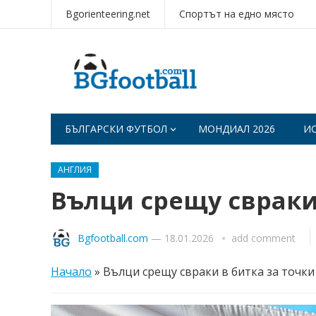
Bgorienteering.net
Спортът на едно място
БЪЛГАРСКИ ФУТБОЛ
МОНДИАЛ 2026
И
АНГЛИЯ
Вълци срещу свраки
Bgfootball.com
—
18.01.2026
add comment
Начало
»
Вълци срещу свраки в битка за точки