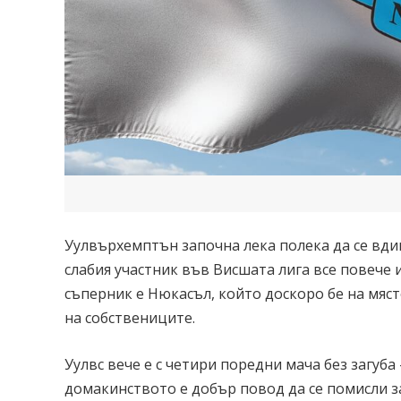
Уулвърхемптън започна лека полека да се вдиг
слабия участник във Висшата лига все повече 
съперник е Нюкасъл, който доскоро бе на мяст
на собствениците.
Уулвс вече е с четири поредни мача без загуба –
домакинството е добър повод да се помисли з