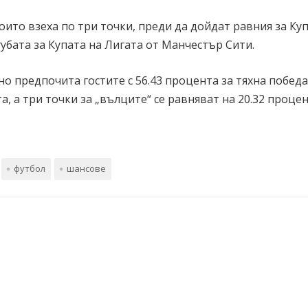
оито взеха по три точки, преди да дойдат равния за Куп
убата за Купата на Лигата от Манчестър Сити.
о предпочита гостите с 56.43 процента за тяхна победа
а, а три точки за „вълците“ се равняват на 20.32 процен
футбол
шансове