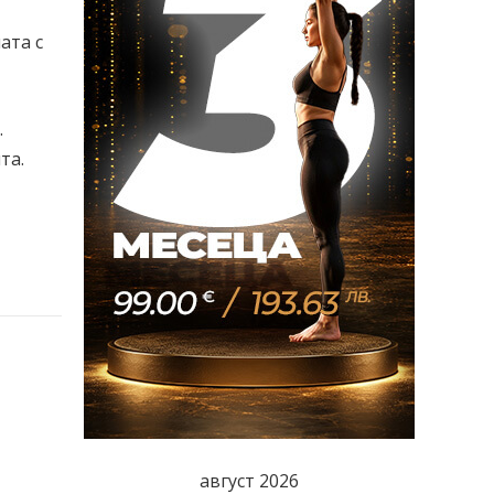
ата с
.
та.
август 2026