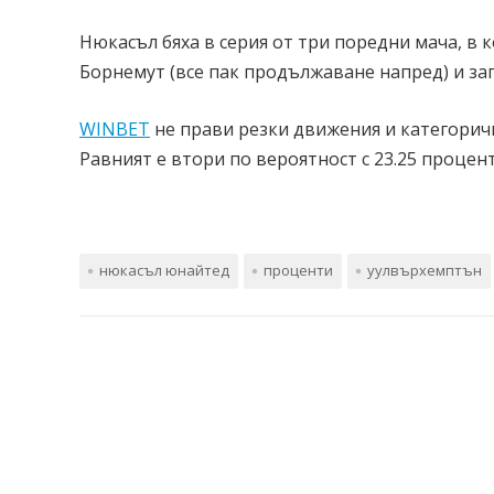
Нюкасъл бяха в серия от три поредни мача, в к
Борнемут (все пак продължаване напред) и заг
WINBET
не прави резки движения и категоричн
Равният е втори по вероятност с 23.25 процент
нюкасъл юнайтед
проценти
уулвърхемптън