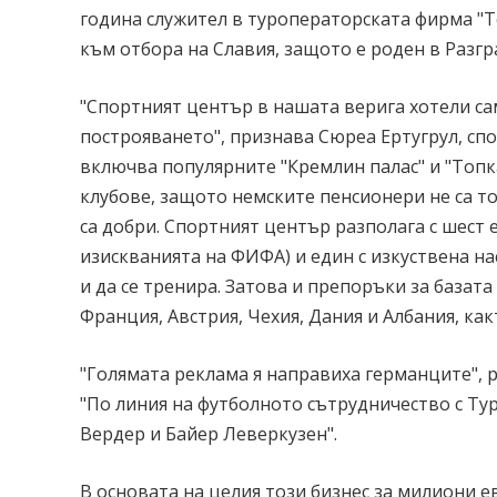
година служител в туроператорската фирма "Те
към отбора на Славия, защото е роден в Разгр
"Спортният център в нашата верига хотели са
построяването", признава Сюреа Ертугрул, сп
включва популярните "Кремлин палас" и "Топк
клубове, защото немските пенсионери не са т
са добри. Спортният център разполага с шест е
изискванията на ФИФА) и един с изкуствена на
и да се тренира. Затова и препоръки за базата
Франция, Австрия, Чехия, Дания и Албания, как
"Голямата реклама я направиха германците", 
"По линия на футболното сътрудничество с Ту
Вердер и Байер Леверкузен".
В основата на целия този бизнес за милиони ев