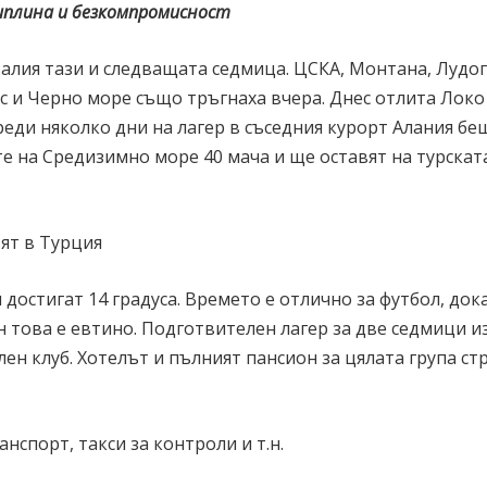
циплина и безкомпромисност
талия тази и следващата седмица. ЦСКА, Монтана, Лудо
с и Черно море също тръгнаха вчера. Днес отлита Локо
еди няколко дни на лагер в съседния курорт Алания бе
те на Средизимно море 40 мача и ще оставят на турскат
ят в Турция
достигат 14 градуса. Времето е отлично за футбол, док
ен това е евтино. Подготвителен лагер за две седмици и
лен клуб. Хотелът и пълният пансион за цялата група ст
нспорт, такси за контроли и т.н.