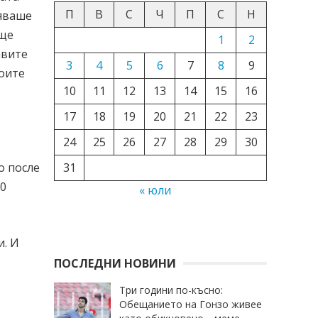
П
В
С
Ч
П
С
Н
няваше
още
1
2
авите
3
4
5
6
7
8
9
роите
10
11
12
13
14
15
16
17
18
19
20
21
22
23
24
25
26
27
28
29
30
31
о после
00
« юли
и. И
ПОСЛЕДНИ НОВИНИ
Три години по-късно:
Обещанието на Гонзо живее