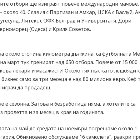
ките отбори ще изиграят повече международни мачове,
 около 40. Славия с Партизан и Амкар, ЦСКА с Васлуй, А
угесунд, Литекс с ОФК Белград и Университатя. Дори
ерноморец (Одеса) и Криля Советов.
 на около стотина километра дължина, са футболната Ме
на март тук тренират над 650 отбора. Повече от 15 000
лкова лекари и масажисти! Около тях пък като лешояди 
бизнес само за три месеца е над 80 милиона евро. Кеф 
й играч да продадеш.
 е сезонна. Затова и безработица няма, а хотелите са
 пролетта и за месец в края на годината.
дата на май до средата на ноември посрещаме около 1
лгария. Обикновено обслужваме 16 самолета", разкри пр