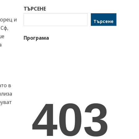
ТЪРСЕНЕ
горец и
Търсене
 Сф,
ше
Програма
а
ато в
злиза
руват