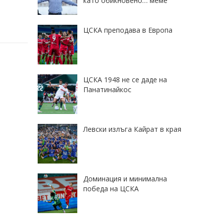
като обикновено… меме
ЦСКА преподава в Европа
ЦСКА 1948 не се даде на
Панатинайкос
Левски излъга Кайрат в края
Доминация и минимална
победа на ЦСКА