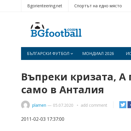
Bgorienteering.net
Спортът на едно място
БЪЛГАРСКИ ФУТБОЛ
МОНДИАЛ 2026
И
Въпреки кризата, А 
само в Анталия
plamen
—
05.07.2020
add comment
2011-02-03 17:37:00