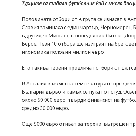
Турците са създали футболния Рай с много дис
Половината отбори от А група се изнасят в Ан
Славия заминаха с един чартър, Черноморец Б
вдругиден Миньор, в понеделник Литекс. Допр
Берое. Тези 10 отбора ще изиграят на брегове
икономика половин милион евро.
Ето такива терени привличат отбори от цял св
В Анталия в момента температурите през деня 
България дърво и камък се пукат от студ. Осв
около 50 000 евро, твърди финансист на футбо
средно 30 000 евро.
Още 5000 евро отиват за терени, вътрешен тра