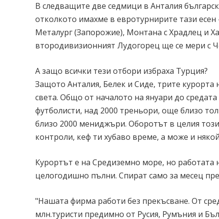
В следващите две седмици в Анталия българс
отколкото имахме в евротурнирите тази есен –
Металург (Запорожие), Монтана с Храдлец и Ха
втородивизионният Лудогорец ще се мери с Ч
А защо всички тези отбори избраха Турция?
Защото Анталия, Белек и Сиде, трите курорта
света. Общо от началото на януари до средата 
футболисти, над 2000 треньори, още близо то
близо 2000 мениджъри. Оборотът в целия този 
контроли, кеф ти хубаво време, а може и няко
Курортът е на Средиземно море, но работата не
целогодишно пълни. Спират само за месец през
"Нашата фирма работи без прекъсване. От сре
млн.туристи предимно от Русия, Румъния и Бъ