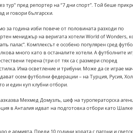
з тур" пред репортер на “7 дни спорт”. Той беше прик
ад и говори български.
мо за година изби повече от половината разходи по
ортен мениджър на веригата хотели World of Wonders, к
апъ палас". Комплексът е особено популярен сред футб
олкова много като в останалите хотели. А футболните и
стествени терена (три от тях са с размери според
стилка. Има осветление и трибуни. Може да се играе ма
 дават осем футболни федерации – на Турция, Русия, Хо
то и един куп клубни отбори.
разказва Мехмед Домузлъ, шеф на туроператорска агенц
рция в Анталия идват на подготовка отбори като Шалке 
ро е армията. Преди 10 години хората с пагони и светс