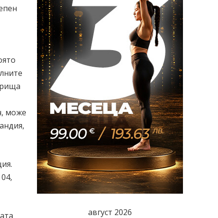
репен
оято
олните
грища
ч, може
ландия,
ия.
04,
август 2026
ката