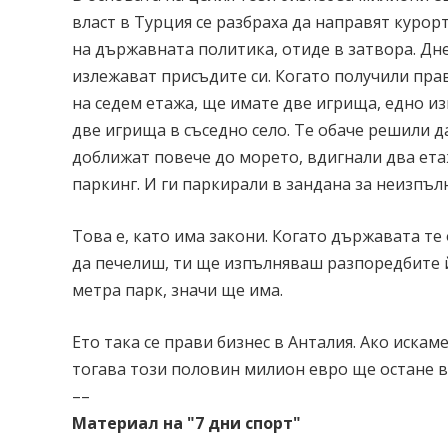
власт в Турция се разбраха да направят курор
на държавната политика, отиде в затвора. Дн
излежават присъдите си. Когато получили прав
на седем етажа, ще имате две игрища, едно и
две игрища в съседно село. Те обаче решили да
доближат повече до морето, вдигнали два ета
паркинг. И ги паркирали в зандана за неизпъ
Това е, като има закони. Когато държавата те
да печелиш, ти ще изпълняваш разпоредбите й
метра парк, значи ще има.
Ето така се прави бизнес в Анталия. Ако искам
тогава този половин милион евро ще остане в 
––
Материал на "7 дни спорт"