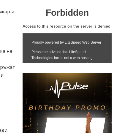
мкар и
ка на
кръжат
ти
еди