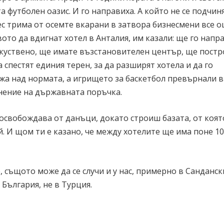
та футболен оазис. И го направиха. А който не се подчи
ес трима от осемте вкарани в затвора бизнесмени все 
ото да вдигнат хотел в Анталия, им казали: ще го напр
зкуствено, ще имате възстановителен център, ще пост
 спестят единия терен, за да разширят хотела и да го
жа над нормата, а игрището за баскетбол превърнали в
лнение на държавната поръчка.
 освобождава от данъци, докато строиш базата, от коят
. И щом ти е казано, че между хотелите ще има поне 1
е, същото може да се случи и у нас, примерно в Санданск
България, не в Турция.