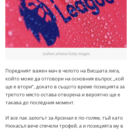
Gulliver photos/Getty images
Поредният важен мач в челото на Висшата лига,
който може да отговори на основния въпрос „кой
ще е втори“, докато в същото време позицията за
третото място остава отворена и вероятно ще е
такава до последния момент.
И все пак залогът за Арсенал е по-голям, тъй като
Нюкасъл вече спечели трофей, а и позицията му в