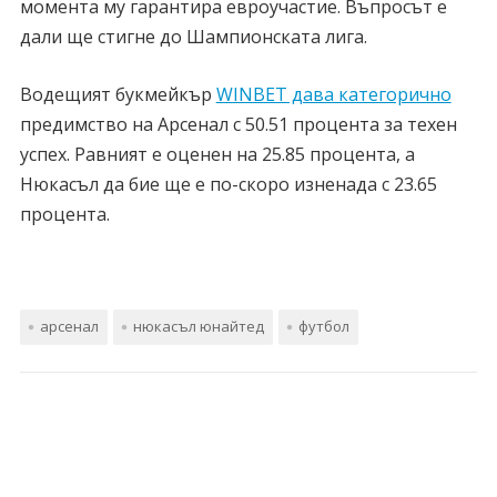
момента му гарантира евроучастие. Въпросът е
дали ще стигне до Шампионската лига.
Водещият букмейкър
WINBET дава категорично
предимство на Арсенал с 50.51 процента за техен
успех. Равният е оценен на 25.85 процента, а
Нюкасъл да бие ще е по-скоро изненада с 23.65
процента.
арсенал
нюкасъл юнайтед
футбол