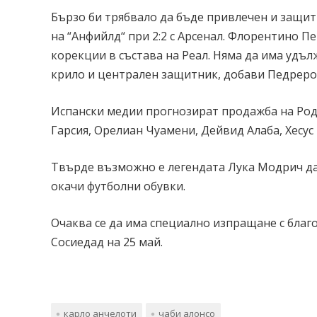
Бързо би трябвало да бъде привлечен и защи
на “Анфийлд“ при 2:2 с Арсенал. Флорентино Пер
корекции в състава на Реал. Няма да има удълж
крило и централен защитник, добави Педреро
Испански медии прогнозират продажба на Родр
Гарсия, Орелиан Чуамени, Дейвид Алаба, Хесус
Твърде възможно е легендата Лука Модрич да
окачи футболни обувки.
Очаква се да има специално изпращане с благо
Сосиедад на 25 май.
карло анчелоти
чаби алонсо