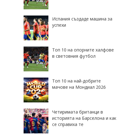
Испания създаде машина за
успехи
Топ 10 на опорните халфове
в световния футбол
Топ 10 на най-добрите
мачове на Мондиал 2026
Четиримата британци в
историята на Барселона и как
се справиха те