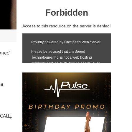
онес“
на
 САЩ,