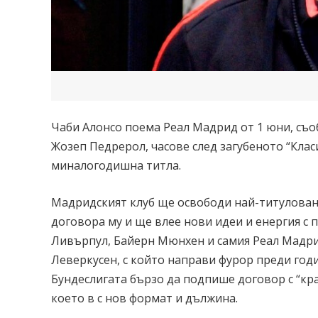
Чаби Алонсо поема Реал Мадрид от 1 юни, съ
Жозеп Педрерол, часове след загубеното “Класи
миналогодишна титла.
Мадридският клуб ще освободи най-титулован
договора му и ще влее нови идеи и енергия с
Ливърпул, Байерн Мюнхен и самия Реал Мадрид
Леверкусен, с който направи фурор преди годи
Бундеслигата бързо да подпише договор с “кр
което в с нов формат и дължина.