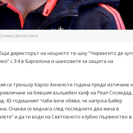
Снимка: Даниел Касас
общи директорът на нощното тв-шоу “Чирингито де хуг
ко“ с 3:4 в Барселона и шансовете за защита на
ия си треньор Карло Анчелоти година преди изтичане 
 привличане на бившия вълшебен халф на Реал Сосиедад,
. 43-годишният Чаби вече обяви, че напуска Байер
на. Очаква се веднага след последните два мача в
алете“ и да ги води на Световното клубно първенство в