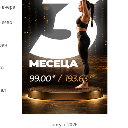
 вчера
а ляво
ран
ко
еал
август 2026