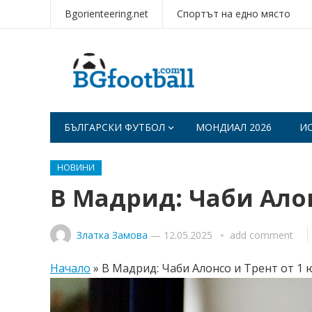
Bgorienteering.net
Спортът на едно място
БЪЛГАРСКИ ФУТБОЛ
МОНДИАЛ 2026
И
НОВИНИ
В Мадрид: Чаби Алон
Златка Замова
—
12.05.2025
add comment
Начало
»
В Мадрид: Чаби Алонсо и Трент от 1 