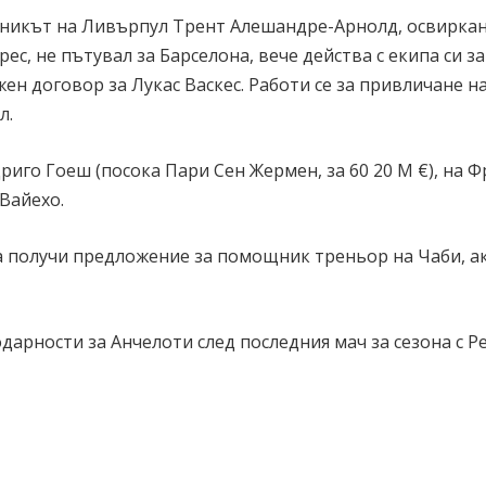
тникът на Ливърпул Трент Алешандре-Арнолд, освиркан
ес, не пътувал за Барселона, вече действа с екипа си за
ен договор за Лукас Васкес. Работи се за привличане н
л.
иго Гоеш (посока Пари Сен Жермен, за 60 20 М €), на Ф
 Вайехо.
 получи предложение за помощник треньор на Чаби, а
дарности за Анчелоти след последния мач за сезона с Р