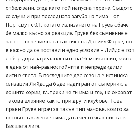
отбелязани, след като той напусна терена. Същото
се случи и при последната загуба на тима – от
Портсмут с 0:1, когато излизането на Груев обаче
бе малко късно за реакция. Груев без съмнение е
част от печелившата тактика на Даниел Фарке, но
е важно да се постави и едно условие – Лийдс е топ
отбор дори за реалностите на Чемпиъншип, която
е една от най-равностойните и непредвидими
лиги в света. В последните два сезона е истинска
сензация Лийдс да бъде надигран от съперник, а
лошите серии, въпреки че ги има и тях, не оказват
такова влияние както при други клубове. Това
прави Груев играч за такъв тип мачове, които за
негово съжаление няма да са често явление във
Висшата лига.