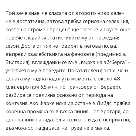
Той вече знае, че класата от второто ниво далеч
не е достатъчна, затова трябва сериозна селекция,
която на огромен процент ще засегне и Груев, още
повече гледайки статистиките му от последния
сезон. Доста от тях не говорят в негова полза,
въпреки хвалебствията на феновете (предимно в
България), вглеждайки се във „върха на айсберга“ –
участието му в победите. Показателен факт е, че и
цената му падна надолу (в момента е около 4.8
млн. евро при 6.5 млн. по трансфера от Вердер),
разбира се повлияна основно от периода на
контузия. Ако Фарке иска да остане в Лийдс, трябва
коренна промяна във всяка линия – от вратаря, до
централния нападател и колкото и да е неприятно,
възможността да засегне Груев не е малка.