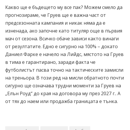
Какво ще е бъдещето му все пак? Можем смело да
прогнозираме, че Груев ще е важна част от
предсезонната кампания и никак няма да е
изненада, ако започне като титуляр още в първия
мач от сезона. Всичко обаче зависи както винаги
от резултатите. Едно е сигурно на 100% – докато
Даниел Фарке е начело на Лийдс, мястото на Груев
в тима е гарантирано, заради факта че
футболистът пасва точно на тактическите замисли
на треньора. В този ред на мисли обратното почти
сигурно ще означава трудни моменти за Груев на
„Елън Роуд“ до края на договора му през 2027 г.. А
от тях до наем или продажба границата е тънка.