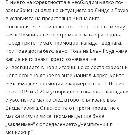
В името на коректността е необходим малко по-
задълбочен анализ на ситуацията за Лийдс и Груев
в условията на предстояща Висша лига.
Последните сезони показаха, че пропастта между
нея и Чемпиъншип е огромна и за втора година
поред трите тима с промоции, изпадат веднага,
при това доста безславно. Това на Елън Роуд няма
как да не го знаят, което означава, че
инвестициите в нови играчи ще са доста сериозни.
Това особено добре го знае Даниел Фарке, който
вече има две промоции в кариерата си – с Норич
през 2019 и 2021 и успоредно с това едно изпадане
и уволнение малко след второто влизане във
Висшата лига. Опасността от трети провал не е
малка и случи ли се, германецът ще бъде
„заклеймен“ с определението „Чемпиъншип
мениджър“.