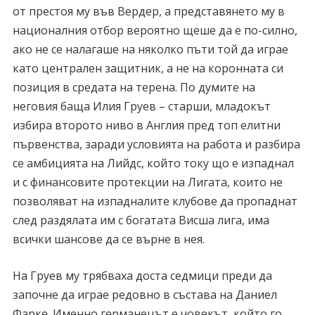
от престоя му във Вердер, а представянето му в
националния отбор вероятно щеше да е по-силно,
ако не се налагаше на няколко пъти той да играе
като централен защитник, а не на коронната си
позиция в средата на терена. По думите на
неговия баща Илия Груев – старши, младокът
избира второто ниво в Англия пред топ елитни
първенства, заради условията на работа и разбира
се амбицията на Лийдс, който току що е изпаднал
и с финансовите протекции на Лигата, които не
позволяват на изпадналите клубове да пропаднат
след раздялата им с богатата Висша лига, има
всички шансове да се върне в нея.
На Груев му трябваха доста седмици преди да
започне да играе редовно в състава на Даниел
Фарке. Именно германецът е човекът, който го