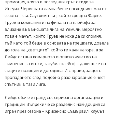
промоция, която в последния кръг отиде за
Ипсуич. Червената лампа беше последният мач от
сезона – със Саутхемптън, който срещна Фарке,
Груев и компания и на финала на плейофа за
влизане във Висшата лига на Уембли. Вероятно
това е мачът, който Груев не иска да си спомня,
тъй като той беше в основата на грешката, довела
до гола на „светците“, който ги качи нагоре, а за
Лийдс остана коварното и опасно чувство на
съмнение за всеки, загубил плейоф – дали ще е на
същите позиции и догодина. И с право, защото
пропадането след подобно разочарование е чест
спътник в тази лига.
Лийдс обаче е гранд със сериозна организация и
традиции. Въпреки че се раздели с най-добрия си
играч през сезона – Крисенсио Съмървил, клубът