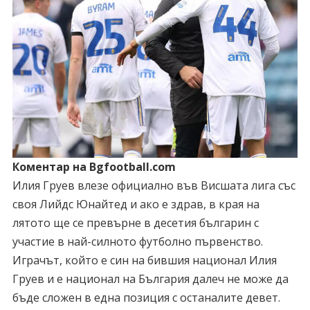
Коментар на Bgfootball.com
Илия Груев влезе официално във Висшата лига със
своя Лийдс Юнайтед и ако е здрав, в края на
лятото ще се превърне в десетия българин с
участие в най-силното футболно първенство.
Играчът, който е син на бившия национал Илия
Груев и е национал на България далеч не може да
бъде сложен в една позиция с останалите девет.