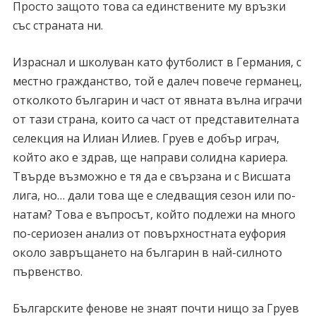
Просто защото това са единствените му връзки
със страната ни.
Израснал и школуван като футболист в Германия, с
местно гражданство, той е далеч повече германец,
отколкото българин и част от явната вълна играчи
от тази страна, които са част от представителната
селекция на Илиан Илиев. Груев е добър играч,
който ако е здрав, ще направи солидна кариера.
Твърде възможно е тя да е свързана и с Висшата
лига, но… дали това ще е следващия сезон или по-
натам? Това е въпросът, който подлежи на много
по-сериозен анализ от повърхностната еуфория
около завръщането на българин в най-силното
първенство.
Българските фенове не знаят почти нищо за Груев