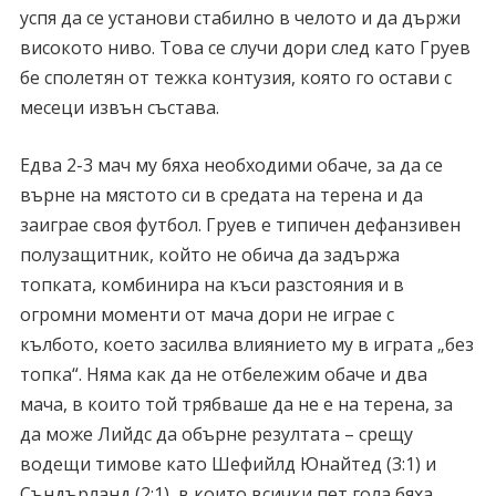
успя да се установи стабилно в челото и да държи
високото ниво. Това се случи дори след като Груев
бе сполетян от тежка контузия, която го остави с
месеци извън състава.
Едва 2-3 мач му бяха необходими обаче, за да се
върне на мястото си в средата на терена и да
заиграе своя футбол. Груев е типичен дефанзивен
полузащитник, който не обича да задържа
топката, комбинира на къси разстояния и в
огромни моменти от мача дори не играе с
кълбото, което засилва влиянието му в играта „без
топка“. Няма как да не отбележим обаче и два
мача, в които той трябваше да не е на терена, за
да може Лийдс да обърне резултата – срещу
водещи тимове като Шефийлд Юнайтед (3:1) и
Съндърланд (2:1), в които всички пет гола бяха