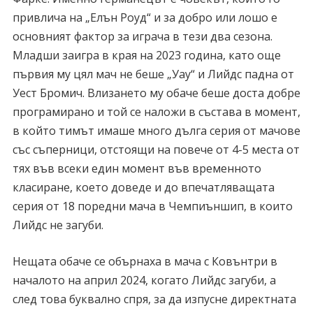
привлича на „Елън Роуд“ и за добро или лошо е
основният фактор за играча в тези два сезона.
Младши заигра в края на 2023 година, като още
първия му цял мач не беше „Уау“ и Лийдс падна от
Уест Бромич. Влизането му обаче беше доста добре
програмирано и той се наложи в състава в момент,
в който тимът имаше много дълга серия от мачове
със съперници, отстоящи на повече от 4-5 места от
тях във всеки един момент във временното
класиране, което доведе и до впечатляващата
серия от 18 поредни мача в Чемпиъншип, в които
Лийдс не загуби.
Нещата обаче се обърнаха в мача с Ковънтри в
началото на април 2024, когато Лийдс загуби, а
след това буквално спря, за да изпусне директната