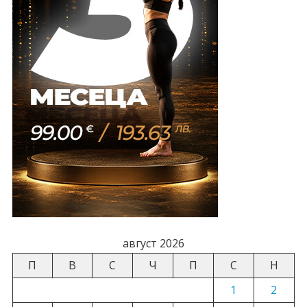
август 2026
П
В
С
Ч
П
С
Н
1
2