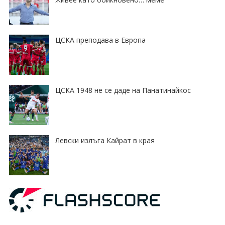
ЦСКА преподава в Европа
ЦСКА 1948 не се даде на Панатинайкос
Левски излъга Кайрат в края