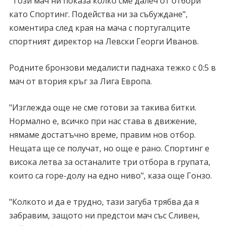
"Този мач ни показа колко сме далеч от отбори
като Спортинг. Подейства ни за събуждане",
коментира след края на мача с португалците
спортният директор на Левски Георги Иванов.
Родните бронзови медалисти паднаха тежко с 0:5 в
мач от втория кръг за Лига Европа.
"Изглежда още не сме готови за такива битки.
Нормално е, всичко при нас става в движение,
нямаме достатъчно време, правим нов отбор.
Нещата ще се получат, но още е рано. Спортинг е
висока летва за останалите три отбора в групата,
които са горе-долу на едно ниво", каза още Гонзо.
"Колкото и да е трудно, тази загуба трябва да я
забравим, защото ни предстои мач със Сливен,