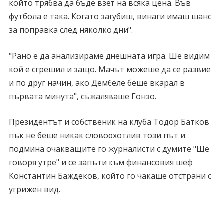
който трябва да бъде взет на всяка цена. Във
футбола е така. Когато загубиш, винаги имаш шанс
за поправка след няколко дни".
"Рано е да анализираме днешната игра. Ше видим
кой е сгрешил и защо. Мачът можеше да се развие
и по друг начин, ако Дембеле беше вкарал в
първата минута", съжаляваше Гонзо.
Президентът и собственик на клуба Тодор Батков
пък не беше никак словоохотлив този път и
подмина очакващите го журналисти с думите "Ще
говоря утре" и се запъти към финансовия шеф
Константин Баждеков, който го чакаше отстрани с
угрижен вид.