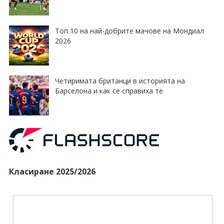
Топ 10 на най-добрите мачове на Мондиал
2026
Четиримата британци в историята на
Барселона и как се справиха те
Класиране 2025/2026