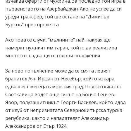
изчаква оферти от чужбина. За последно той игра в
първенството на Азербайджан. Ако не успее да си
уреди трансфер, той ще остане на "Димитър
Бурков" през пролетта.
Ако това се случи, "мълниите" най-накрая ще
намерят нужният им таран, който да реализира
многото създващи се голови положения.
За ново попълнение може да се смята левият
бранител Аян Ирфан от Несебър, който изкара
едва шест месеца в морския град. Подготовка със
Светкавица водят още синът на Бончо Генчев-
Явор, полузащитникът Георги Василев, който идва
от клуб от непризнатата Севернокипърска турска
република, както и нападателят Александър
Александров от Етър 1924.