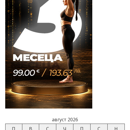
август 2026
П
В
С
Ч
П
С
Н