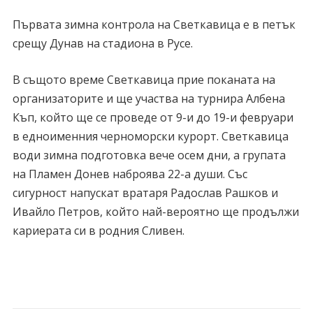
Първата зимна контрола на Светкавица е в петък
срещу Дунав на стадиона в Русе.
В същото време Светкавица прие поканата на
организаторите и ще участва на турнира Албена
Къп, който ще се проведе от 9-и до 19-и февруари
в едноименния черноморски курорт. Светкавица
води зимна подготовка вече осем дни, а групата
на Пламен Донев наброява 22-а души. Със
сигурност напускат вратаря Радослав Рашков и
Ивайло Петров, който най-вероятно ще продължи
кариерата си в родния Сливен.