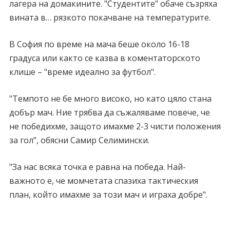
лагера на домакините. "Студентите" обаче съзряха
вината в… рязкото покачване на температурите.
В София по време на мача беше около 16-18
градуса или както се казва в коментаторското
клише – "време идеално за футбол".
"Темпото не бе много високо, но като цяло стана
добър мач. Ние трябва да съжаляваме повече, че
не победихме, защото имахме 2-3 чисти положения
за гол", обясни Самир Селимински.
"За нас всяка точка е равна на победа. Най-
важното е, че момчетата спазиха тактическия
план, който имахме за този мач и играха добре".