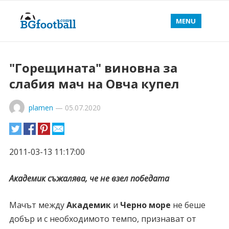
MENU
"Горещината" виновна за
слабия мач на Овча купел
plamen
—
05.07.2020
2011-03-13 11:17:00
Академик съжалява, че не взел победата
Мачът между
Академик
и
Черно море
не беше
добър и с необходимото темпо, признават от