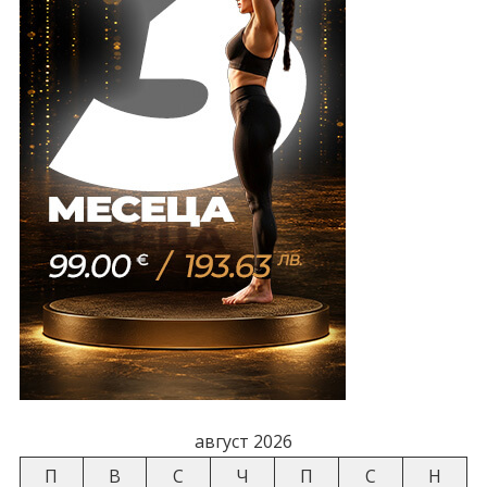
август 2026
П
В
С
Ч
П
С
Н