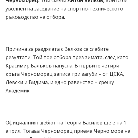
Черноморец.
Той смени
Антон Велков,
който бе
уволнен на заседание на спортно-техническото
ръководство на отбора.
Причина за раздялата с Велков са слабите
резултати. Той пое отбора през зимата, след като
Красимир Балъков напусна. В първите четири
кръга Черноморец записа три загуби – от ЦСКА,
Левски и Видима, и едно равенство – срещу
Академик.
Официалният дебют на Георги Василев ще е на 1
април. Тогава Черноморец приема Черно море на