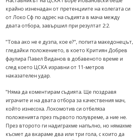
Наставникът на ЦСКА Гьоре Йовановски беше
крайно изненадан от претенциите на колегата си
от Локо Сф по адрес на съдията в мача между
двата отбора, завършил при резултат 2:2.
"Това ако не е дузпа, кое е?", попита македонецът,
гледайки положението, в което Критиян Добрев
фаулира Павел Виданов в добавеното време и
след което ЦСКА изравни от 11-метров
наказателен удар.
"Няма да коментирам съдията. Ще поздравя
играчите и на двата отбора за качествения мач,
който изнесоха. Локомотив си отбеляза
положенията през първото полувреме, а ние не.
През второто ги надиграхме напълно, но нямахме
късмет да вкараме два или три гола, с които да