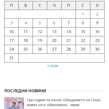
П
В
С
Ч
П
С
Н
1
2
3
4
5
6
7
8
9
10
11
12
13
14
15
16
17
18
19
20
21
22
23
24
25
26
27
28
29
30
31
« юли
ПОСЛЕДНИ НОВИНИ
Три години по-късно: Обещанието на Гонзо
живее като обикновено… меме