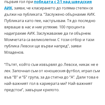
първия гол при
победата с 2:1 над шведския
АИК
, заяви, че класирането до голяма степен се
дължи на публиката. “Заслужено обърнахме АИК.
Публиката като пее, настръхвам. Тя до последно
вярваше в нас и ние успяхме. 100 процента
надиграхме АИК. Заслужавахме да ги обърнем.
Момчетата са великолепни. С този отбор и тази
публика Левски ще върви напред", заяви
Младенов.
“Пътят, който съм извървял до Левски, никак не е
лек. Започнал съм от юношеския футбол, играл съм
във “В” и “Б” група, за да стигна до “А”. Дали това е
най-важният гол в кариерата ми? Най-важният
предстои”, завърши крилото.