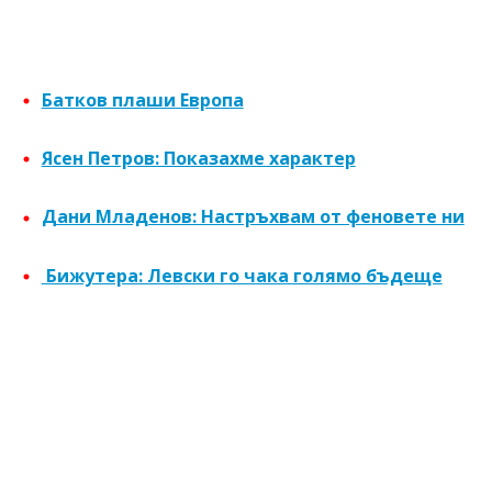
Батков плаши Европа
Ясен Петров: Показахме характер
Дани Младенов: Настръхвам от феновете ни
Бижутера: Левски го чака голямо бъдеще