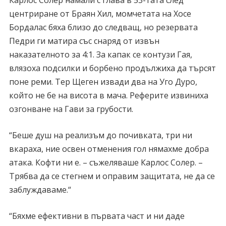
Карлос Солер намали с глава в 53-тата след
центриране от Браян Хил, момчетата на Хосе
Бордалас бяха близо до следващ, но резервата
Педри ги матира със снаряд от извън
наказателното за 4:1. За капак се контузи Гая,
влязоха подсилки и борбено продължиха да търсят
поне реми. Тер Щеген извади два на Уго Дуро,
който не бе на висота в мача. Реферите извиниха
озгонване на Гави за грубости.
“Беше душ на реализъм до почивката, три ни
вкараха, ние освен отменения гол нямахме добра
атака. Кофти ни е. – съжеляваше Карлос Солер. –
Трябва да се стегнем и оправим защитата, не да се
заблуждаваме.“
“Бяхме ефективни в първата част и ни даде