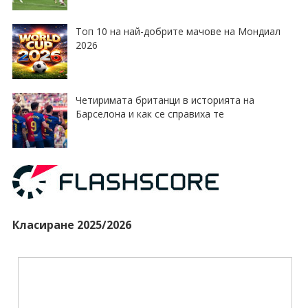
Топ 10 на най-добрите мачове на Мондиал
2026
Четиримата британци в историята на
Барселона и как се справиха те
Класиране 2025/2026