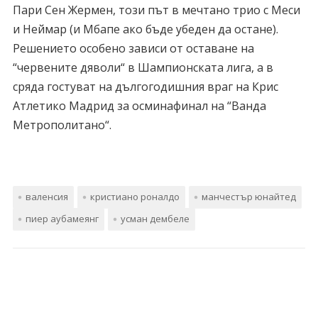
Пари Сен Жермен, този път в мечтано трио с Меси
и Неймар (и Мбапе ако бъде убеден да остане).
Решението особено зависи от оставане на
“червените дяволи“ в Шампионската лига, а в
сряда гостуват на дългогодишния враг на Крис
Атлетико Мадрид за осминафинал на “Ванда
Метрополитано“.
валенсия
кристиано роналдо
манчестър юнайтед
пиер аубамеянг
усман дембеле