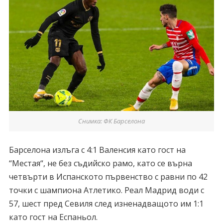
Снимка: ФК Барселона
Барселона излъга с 4:1 Валенсия като гост на
“Местая“, не без съдийско рамо, като се върна
четвърти в Испанското първенство с равни по 42
точки с шампиона Атлетико. Реал Мадрид води с
57, шест пред Севиля след изненадващото им 1:1
като гост на Еспаньол.