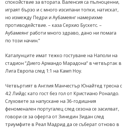
спокойствие за втората. Валенсия са пълноценни,
играят бързо и с много изсипани топки, натискат,
но измежду Педри и Аубамеянг намерихме
противодействие. – каза Серхио Бускетс. –
Аубамеянг работи много здраво, дано ни помага
по този начин.“
Каталунците имат тежко гостуване на Наполи на
стадион “Диего Армандо Марадона“ в четвъртак в
Лига Европа след 1:1 на Камп Ноу.
Четвъртият в Англия Манчестър Юнайтед тресна с
4:2 Лийдс като гост без гол от Кристиано Роналдо.
Слуховете за напускане на 36-годишния
феноменален португалец след сезона се засилват,
говори се за оферта от Зинедин Зидан след
триумфите в Реал Мадрид да се съберат отново в