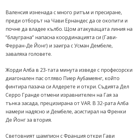
Валенсия изненада с много ритъм и пресиране,
преди отборът на Чави Ернандес да се окопити и
почне да владее кълбо. Щом атакуващата линия на
“блауграна“ напасна координацията си (Гави-
Ферран-Де Йонг) и заигра с Усман Дембеле,
заваляха головете.
Жорди Алба в 23-тата минута изведе с професорски
диагонален пас отляво Пиер Аубамеянг, който
финтира пазача си Алдерете и откри. Съдията Дел
Серро Гранде отмени изравнителен на Гая за
тънка засада, прецизирана от VAR. В 32-рата Алба
намери надясно и Дембеле, асистирал на Френки
Де Йонг за втория.
Световният шампион с Франция откри Гави