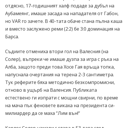
отдясно, 17-годишният халф подаде за дубъл на
Аубамеянг, имаше засада на нападателя от Габон,
но VAR го зачете. В 40-тата обаче стана пълна каша
и вместо заслужено реми (2:2) бе 3:0 доминация на
Барса.
Съдиите отмениха втори гол на Валесния (на
Солер), въпреки че имаше дузпа за игра с ръка на
Алба, защото преди това Хосе Гая връща топка,
напуснала очертания на терена 2-3 сантиметра.
Тук реферите бяха методично безкомпромисни,
отново в ущърб на Валенсия. Публиката
естествено ги изпрати с мощни свирни, по време
на мача пък феновете викаха на президента си-
милиардер да се маха “Лим вън!“