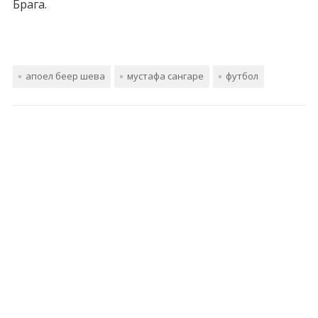
Брага.
апоел беер шева
мустафа сангаре
футбол