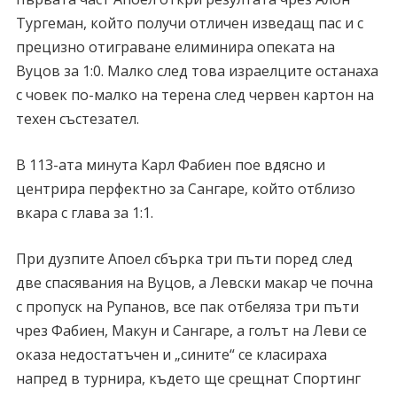
Тургеман, който получи отличен изведащ пас и с
прецизно отиграване елиминира опеката на
Вуцов за 1:0. Малко след това израелците останаха
с човек по-малко на терена след червен картон на
техен състезател.
В 113-ата минута Карл Фабиен пое вдясно и
центрира перфектно за Сангаре, който отблизо
вкара с глава за 1:1.
При дузпите Апоел сбърка три пъти поред след
две спасявания на Вуцов, а Левски макар че почна
с пропуск на Рупанов, все пак отбеляза три пъти
чрез Фабиен, Макун и Сангаре, а голът на Леви се
оказа недостатъчен и „сините“ се класираха
напред в турнира, където ще срещнат Спортинг