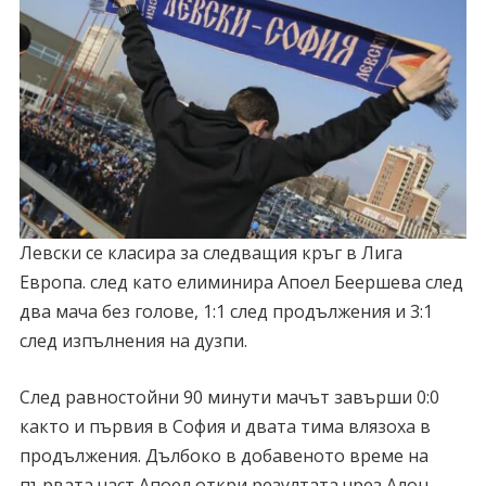
Левски се класира за следващия кръг в Лига
Европа. след като елиминира Апоел Беершева след
два мача без голове, 1:1 след продължения и 3:1
след изпълнения на дузпи.
След равностойни 90 минути мачът завърши 0:0
както и първия в София и двата тима влязоха в
продължения. Дълбоко в добавеното време на
първата част Апоел откри резултата чрез Алон