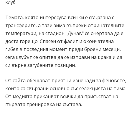
клуб.
Темата, която интересува всички е свързана с
трансферите, а тази зима въпреки отрицателните
температури, на стадион "Дунав" се очертава да е
доста горещо. Спасен от фалит и окончателна
гибел в последния момент преди броени месеци,
сега клубът се опитва да се изправи на крака и да
си върне загубените позиции.
От сайта обещават приятни изненади за феновете,
които са свързани основно със селекцията на тима.
От медията приканват всички да присъстват на
първата тренировка на състава.