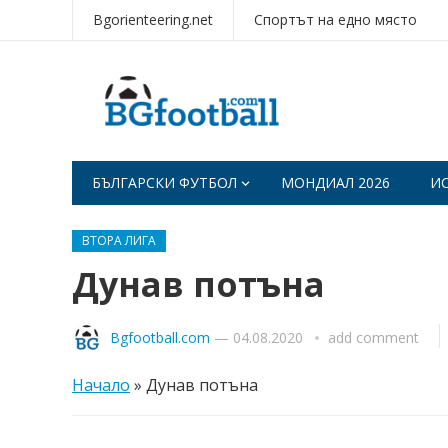
Bgorienteering.net
Спортът на едно място
БЪЛГАРСКИ ФУТБОЛ
МОНДИАЛ 2026
И
ВТОРА ЛИГА
Дунав потъна
Bgfootball.com
—
04.08.2020
add comment
Начало
»
Дунав потъна