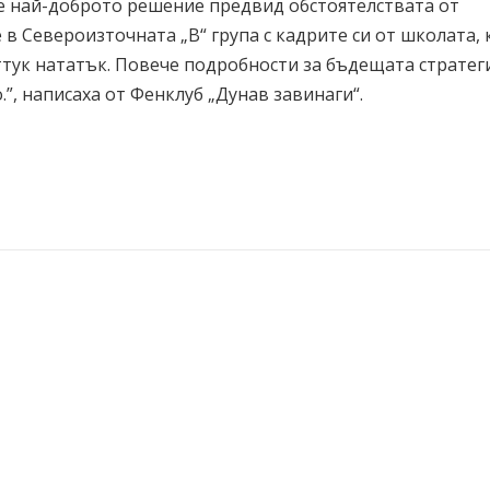
че най-доброто решение предвид обстоятелствата от
 в Североизточната „В“ група с кадрите си от школата,
ттук нататък. Повече подробности за бъдещата стратеги
”, написаха от Фенклуб „Дунав завинаги“.