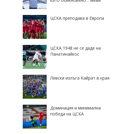
като обикновено… меме
ЦСКА преподава в Европа
ЦСКА 1948 не се даде на
Панатинайкос
Левски излъга Кайрат в края
Доминация и минимална
победа на ЦСКА