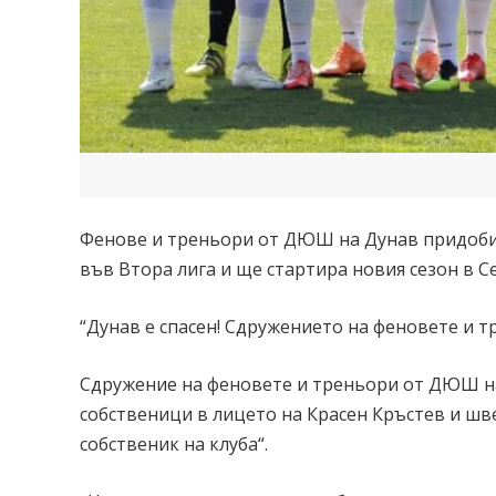
Фенове и треньори от ДЮШ на Дунав придобих
във Втора лига и ще стартира новия сезон в С
“Дунав е спасен! Сдружението на феновете и т
Сдружение на феновете и треньори от ДЮШ на
собственици в лицето на Красен Кръстев и шв
собственик на клуба“.