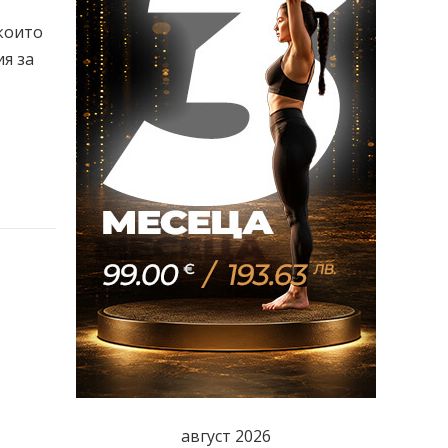
 които
я за
август 2026