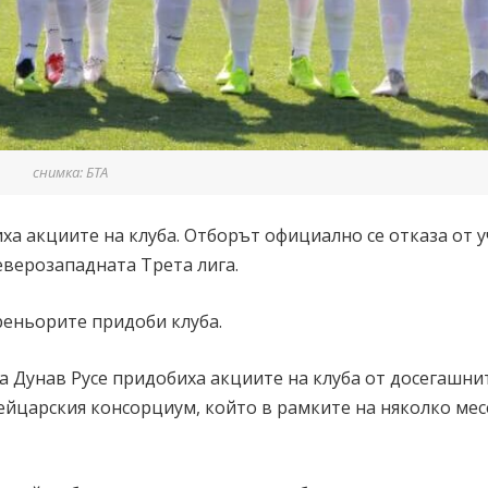
снимка: БТА
а акциите на клуба. Отборът официално се отказа от у
еверозападната Трета лига.
реньорите придоби клуба.
 Дунав Русе придобиха акциите на клуба от досегашни
ейцарския консорциум, който в рамките на няколко мес