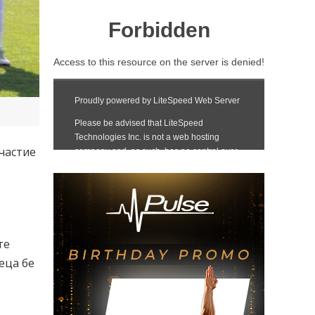
частие
те
еца бе