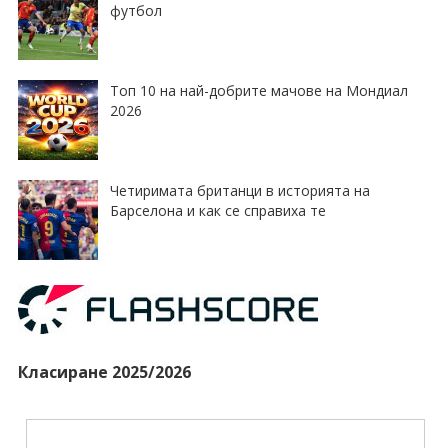
футбол
Топ 10 на най-добрите мачове на Мондиал
2026
Четиримата британци в историята на
Барселона и как се справиха те
Класиране 2025/2026