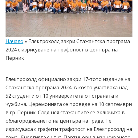
Начало
»
Електрохолд закри Стажантска програма
2024 с изрисуване на трафопост в центъра на
Перник
Електрохолд официално закри 17-тото издание на
Стажантска програма 2024, в която участваха над
52 студенти от 10 университета от страната и
чужбина. Церемонията се проведе на 10 септември
в гр. Перник. След нея стажантите се включиха в
облагородяването на центъра на града. Те
изрисуваха с графити трафопост на Електрохолд на
тема „Енергията си ти“. Партньори в изрисуването