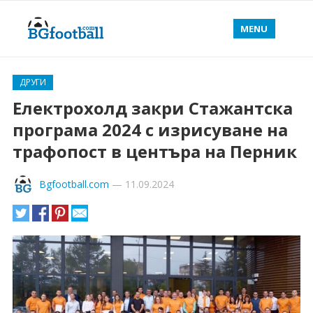
MENU
ДРУГИ
Електрохолд закри Стажантска
програма 2024 с изрисуване на
трафопост в центъра на Перник
Bgfootball.com
—
11.09.2024