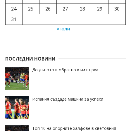
24
25
26
27
28
29
30
31
« юли
ПОСЛЕДНИ НОВИНИ
До дъното и обратно към върха
Испания създаде машина за успехи
Топ 10 на опорните халфове в световния