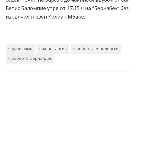
Бетис Баломпие утре от 17,15 ч на “Бернабеу“ без
изкълчил глезен Килиан Мбапе.
дани олмо
жоан гарсия
роберт левандовски
роберто фернандес