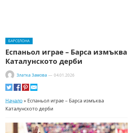
БАРСЕЛОНА
Еспаньол играе – Барса измъква
Каталунското дерби
Златка Замова
—
04.01.2026
Начало
»
Еспаньол играе – Барса измъква
Каталунското дерби