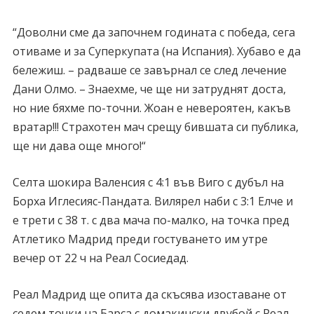
“Доволни сме да започнем годината с победа, сега
отиваме и за Суперкупата (на Испания). Хубаво е да
бележиш. – радваше се завърнал се след лечение
Дани Олмо. – Знаехме, че ще ни затруднят доста,
но ние бяхме по-точни. Жоан е невероятен, какъв
вратар!!! Страхотен мач срещу бившата си публика,
ще ни дава още много!“
Селта шокира Валенсия с 4:1 във Виго с дубъл на
Борха Иглесияс-Пандата. Вилярел наби с 3:1 Елче и
е трети с 38 т. с два мача по-малко, на точка пред
Атлетико Мадрид преди гостуването им утре
вечер от 22 ч на Реал Сосиедад.
Реал Мадрид ще опита да скъсява изоставане от
седем точки на Барса с домакински двубой с Реал