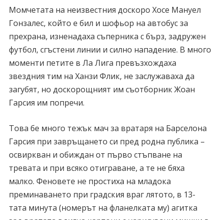
Момчетата на неизвестния доскоро Хосе Мануел
Гонзалес, който е бил и шофьор на автобус за
прехрана, изненадаха съперника с бърз, задружен
футбол, сгъстени линии и силно нападение. В много
моменти петите в Ла Лига превъзхождаха
звездния тим на Ханзи Флик, не заслужаваха да
загубят, но доскорощният им съотборник Жоан
Гарсия им попречи.
Това бе много тежък мач за вратаря на Барселона
Гарсия при завръщането си пред родна публика –
освиркван и обиждан от първо стъпване на
тревата и при всяко отиграване, а те не бяха
малко. Феновете не простиха на младока
преминаването при градския враг лятото, в 13-
тата минута (номерът на фланелката му) агитка