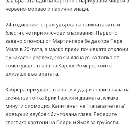
зад вратата вдигна картони с нарисувани мишки в
червено-мораво и парични знаци.
24-годишният страж удържа на психоатаките и
блестя с четири ключови спасявания. Първото
заедно с помощ от Мартинпара бе да спре Пере
Мила в 20-тата, а малко преди почивката отклони
с уникален рефлекс, скок и дясна ръка топка от
точен удар с глава на Карлос Ромеро, който
влизаше във вратата.
Кабрера при удар с глава си я удари лоши в тила на
скочил за топка Ерик Гарсия и двамата лежаха
минути с комоцио. Капитанът на “папагалчетата“
довърши двубоя с бинтована глава. Реферите
спестиха картони на Педри и Ямал за грубости.