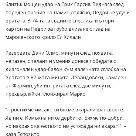
близък мощен удар на Ерик Гарсия. Веднага след
пореден пробив на Ламин отдясно, Педри не улучи
вратата. В 74-тата съдиите спестиха и втори
картон на Педри за грубо влизане отзад на
мароканското крило Ел Хилали.
Резервата Дани Олмо, минути след появата,
непазен, с талант и умения донесе победата с
диагонален удар-балон към далечната сглобка на
вратата в 87-мата минута. Левандовски, намерен
от Фермин, уби интригата след две минути,
прехвърляйки плонжирал Марко.
“Простихме им, ако си бяхме вкарали шансвоете…
Яд ни е..Измъкна ни се дербито.. Бяхме по-добри,
но накрая с качеството им успяха да ни вкарат.“ –
каза Еспозито.