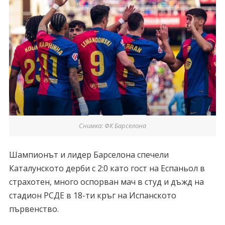
Снимка: ФК Барселона
Шампионът и лидер Барселона спечели
Каталунското дерби с 2:0 като гост на Еспаньол в
страхотен, много оспорван мач в студ и дъжд на
стадион РСДЕ в 18-ти кръг на Испанското
първенство.