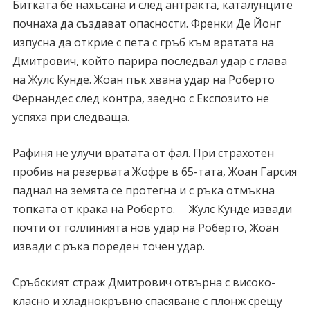
Битката бе нахъсана и след антракта, каталунците
почнаха да създават опасности. Френки Де Йонг
изпусна да открие с пета с гръб към вратата на
Дмитрович, който парира последвал удар с глава
на Жулс Кунде. Жоан пък хвана удар на Роберто
Фернандес след контра, заедно с Експозито не
успяха при следваща.
Рафиня не улучи вратата от фал. При страхотен
пробив на резервата Жофре в 65-тата, Жоан Гарсия
паднал на земята се протегна и с ръка отмъкна
топката от крака на Роберто. Жулс Кунде извади
почти от голлинията нов удар на Роберто, Жоан
извади с ръка пореден точен удар.
Сръбският страж Дмитрович отвърна с високо-
класно и хладнокръвно спасяване с плонж срещу