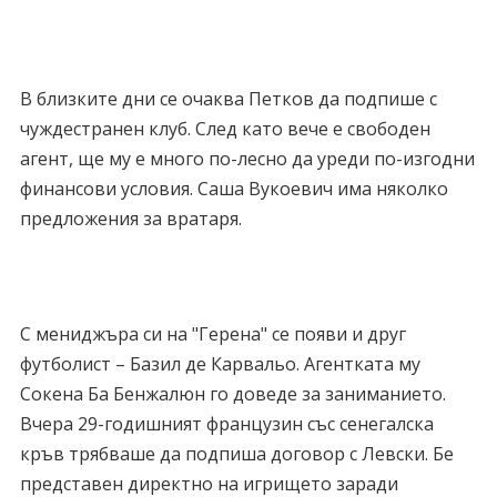
В близките дни се очаква Петков да подпише с
чуждестранен клуб. След като вече е свободен
агент, ще му е много по-лесно да уреди по-изгодни
финансови условия. Саша Вукоевич има няколко
предложения за вратаря.
С мениджъра си на "Герена" се появи и друг
футболист – Базил де Карвальо. Агентката му
Сокена Ба Бенжалюн го доведе за заниманието.
Вчера 29-годишният французин със сенегалска
кръв трябваше да подпиша договор с Левски. Бе
представен директно на игрището заради