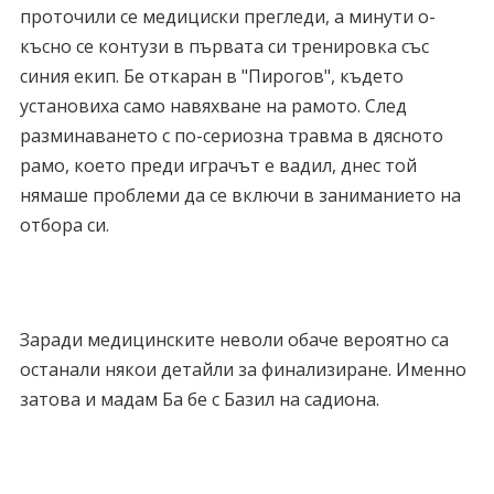
проточили се медициски прегледи, а минути о-
късно се контузи в първата си тренировка със
синия екип. Бе откаран в "Пирогов", където
установиха само навяхване на рамото. След
разминаването с по-сериозна травма в дясното
рамо, което преди играчът е вадил, днес той
нямаше проблеми да се включи в заниманието на
отбора си.
Заради медицинските неволи обаче вероятно са
останали някои детайли за финализиране. Именно
затова и мадам Ба бе с Базил на садиона.