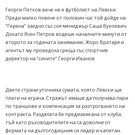
Георги Петков вече не е футболист на Левски.
Преди малко повече от половин час той дойде на
"Герена" заедно със соя мениджър Саша Вукоевич.
Докато Ясен Петров водеше началните минути от
второто за годината занимание, Жоро Вратаря и
агентът му проведоха среща със спортния
директор на "сините" Георги Иванов.
Двете страни уточниха сумата, която Левски ще
плати на играча. Стражът имаше да получава пари
по траншове и компенсация за разтрогването на
контракта. Раздялата бе предизвикана от клуба,
тъй като ръководителите на са доволни от
формата на дългогодишния си лидер и капитан.