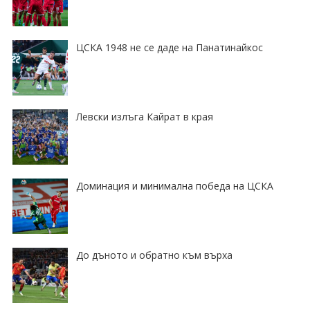
ЦСКА 1948 не се даде на Панатинайкос
Левски излъга Кайрат в края
Доминация и минимална победа на ЦСКА
До дъното и обратно към върха