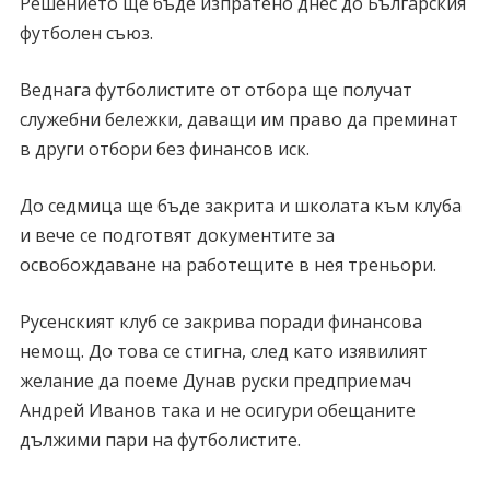
Решението ще бъде изпратено днес до Българския
футболен съюз.
Веднага футболистите от отбора ще получат
служебни бележки, даващи им право да преминат
в други отбори без финансов иск.
До седмица ще бъде закрита и школата към клуба
и вече се подготвят документите за
освобождаване на работещите в нея треньори.
Русенският клуб се закрива поради финансова
немощ. До това се стигна, след като изявилият
желание да поеме Дунав руски предприемач
Андрей Иванов така и не осигури обещаните
дължими пари на футболистите.