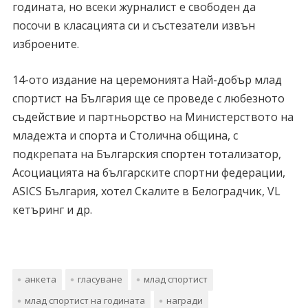
годината, но всеки журналист е свободен да
посочи в класацията си и състезатели извън
изброените.
14-ото издание на церемонията Най-добър млад
спортист на България ще се проведе с любезното
съдействие и партньорство на Министерството на
младежта и спорта и Столична община, с
подкрепата на Българския спортен тотализатор,
Асоциацията на българските спортни федерации,
ASICS България, хотел Скалите в Белоградчик, VL
кетъринг и др.
анкета
гласуване
млад спортист
млад спортист на годината
награди