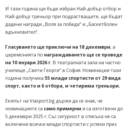
И тази година ще бъде избран Най-добър отбор и
Най-добър треньор при подрастващите, ще бъдат
дадени награди „Воля за победа“ и „Баскетболен
вдъхновител“.
Гласуването ще приключи на 18 декември
, а
церемонията по
награждаването ще се проведе
на 10 януари 2026 г
. В театралната зала на частно
училище „Свети Георги“ в София. Номинации тази
година получиха
55 млади спортисти от 29 вида
спорт, както и 6 отбора, и четирима треньори.
Екипът на Viasport.bg държи да се знае, че
номинациите са
само примерни
и са изготвени до
5 декември 2025 г. Със сигурност в списъка не са
включени всички млади спортисти с успехи през