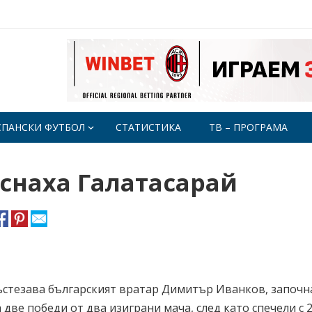
СПАНСКИ ФУТБОЛ
СТАТИСТИКА
ТВ – ПРОГРАМА
еснаха Галатасарай
ъстезава българският вратар Димитър Иванков, започн
две победи от два изиграни мача, след като спечели с 2