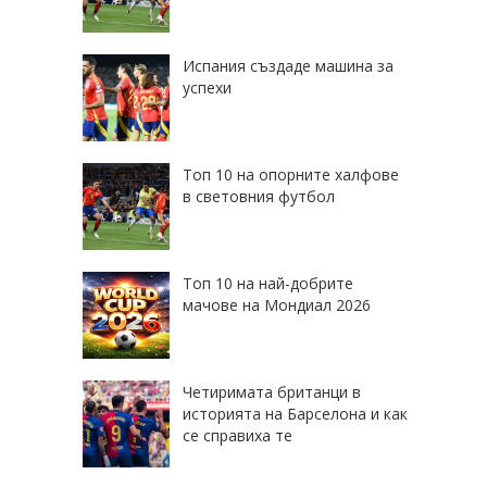
Испания създаде машина за
успехи
Топ 10 на опорните халфове
в световния футбол
Топ 10 на най-добрите
мачове на Мондиал 2026
Четиримата британци в
историята на Барселона и как
се справиха те