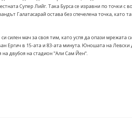
местната Супер Лийг. Така Бурса се изравни по точки с в
андът Галатасарай остава без спечелена точка, като та
и силен мач за своя тим, като успя да опази мрежата си 
ван Ергич в 15-ата и 83-ата минута. Юношата на Левски
 на двубоя на стадион "Али Сам Йен".