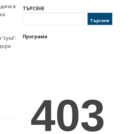
одача в
ТЪРСЕНЕ
ка
Търсене
Програма
"суха".
 дори