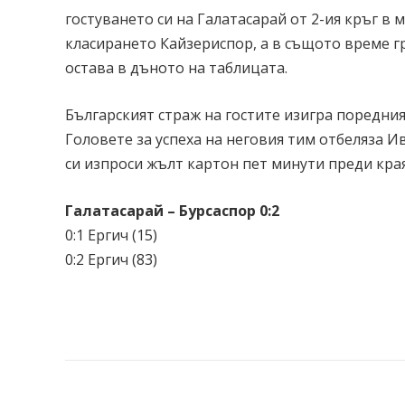
гостуването си на Галатасарай от 2-ия кръг в 
класирането Кайзериспор, а в същото време гр
остава в дъното на таблицата.
Българският страж на гостите изигра поредния с
Головете за успеха на неговия тим отбеляза И
си изпроси жълт картон пет минути преди края
Галатасарай – Бурсаспор 0:2
0:1 Ергич (15)
0:2 Ергич (83)