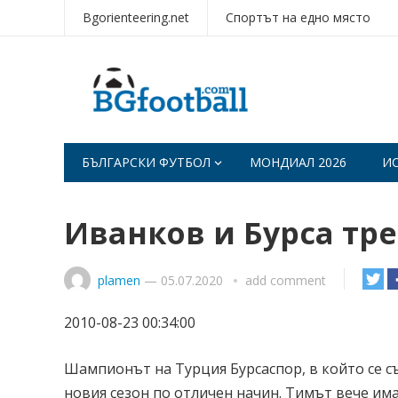
Bgorienteering.net
Спортът на едно място
БЪЛГАРСКИ ФУТБОЛ
МОНДИАЛ 2026
И
Иванков и Бурса тр
plamen
—
05.07.2020
add comment
2010-08-23 00:34:00
Шампионът на Турция Бурсаспор, в който се с
новия сезон по отличен начин. Тимът вече има 