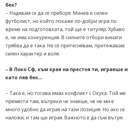
бек?
– Надявам се да се преборя. Минев е силен
футболист, но който покаже по-добри игри по
време на подготовката, той ще е титуляр. Хубаво
е, че има конкуренция. В силните отбори винаги
трябва да е така. Не се притеснявам, притежавам
силен характер и воля.
– В Локо Сф, към края на престоя ти, играеше и
като ляв бек…
– Така е, но тогава имах конфликт с Окука. Той ме
премести там, въпреки че знаеше, че не ми е
много удобно да играя на тази позиция. Но ако се
наложи, и там ще играя. Важното е да съм вътре.