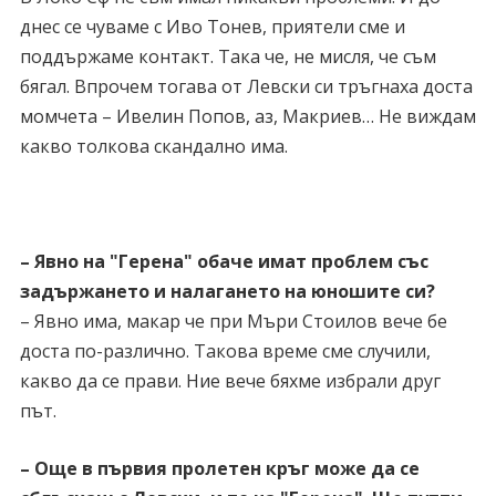
днес се чуваме с Иво Тонев, приятели сме и
поддържаме контакт. Така че, не мисля, че съм
бягал. Впрочем тогава от Левски си тръгнаха доста
момчета – Ивелин Попов, аз, Макриев… Не виждам
какво толкова скандално има.
– Явно на "Герена" обаче имат проблем със
задържането и налагането на юношите си?
– Явно има, макар че при Мъри Стоилов вече бе
доста по-различно. Такова време сме случили,
какво да се прави. Ние вече бяхме избрали друг
път.
– Още в първия пролетен кръг може да се