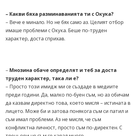
– Какви бяха разминаванията ти с Окука?
– Вече е минало. Но не бях само аз. Целият отбор
имаше проблеми с Окука. Беше по-труден
характер, доста сприхав.
–
Мнозина обаче определят и теб за доста
труден характер, така ли е?
– Просто този имидж ми се създаде в медиите
преди години. Да, малко по-буен съм, но аз обичам
да казвам директно това, което мисля – истината в
лицето. Може би и затова понякога съм си патил и
съм имал проблеми. Аз не мисля, че съм
конфликтна личност, просто съм по-директен. С
треньори не съм се карал много.