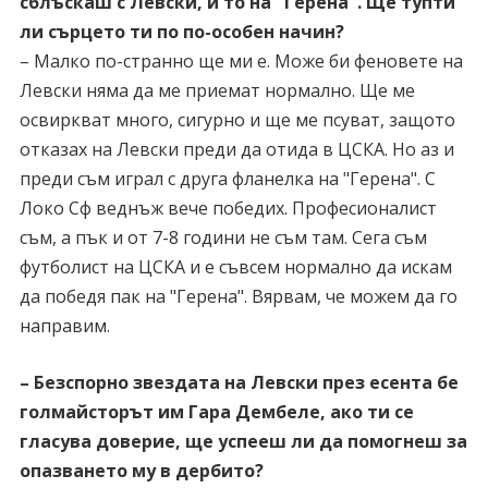
сблъскаш с Левски, и то на "Герена". Ще тупти
ли сърцето ти по по-особен начин?
– Малко по-странно ще ми е. Може би феновете на
Левски няма да ме приемат нормално. Ще ме
освиркват много, сигурно и ще ме псуват, защото
отказах на Левски преди да отида в ЦСКА. Но аз и
преди съм играл с друга фланелка на "Герена". С
Локо Сф веднъж вече победих. Професионалист
съм, а пък и от 7-8 години не съм там. Сега съм
футболист на ЦСКА и е съвсем нормално да искам
да победя пак на "Герена". Вярвам, че можем да го
направим.
– Безспорно звездата на Левски през есента бе
голмайсторът им Гара Дембеле, ако ти се
гласува доверие, ще успееш ли да помогнеш за
опазването му в дербито?