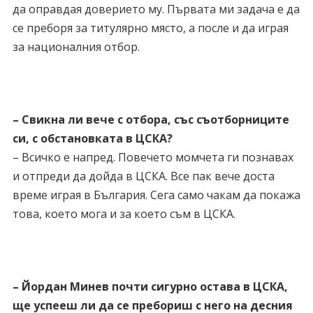
да оправдая доверието му. Първата ми задача е да
се преборя за титулярно място, а после и да играя
за националния отбор.
– Свикна ли вече с отбора, със съотборниците
си, с обстановката в ЦСКА?
– Всичко е напред. Повечето момчета ги познавах
и отпреди да дойда в ЦСКА. Все пак вече доста
време играя в България. Сега само чакам да покажа
това, което мога и за което съм в ЦСКА.
– Йордан Минев почти сигурно остава в ЦСКА,
ще успееш ли да се пребориш с него на десния