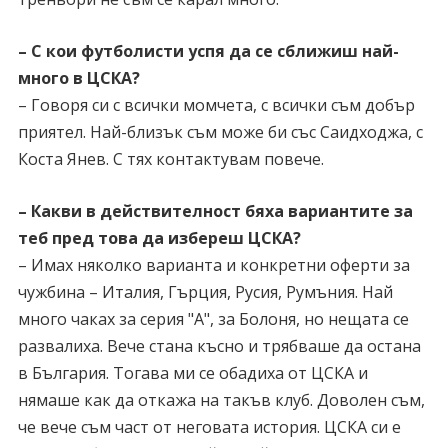
– С кои футболисти успя да се сближиш най-
много в ЦСКА?
– Говоря си с всички момчета, с всички съм добър
приятел. Най-близък съм може би със Саидходжа, с
Коста Янев. С тях контактувам повече.
– Какви в действителност бяха вариантите за
теб пред това да избереш ЦСКА?
– Имах няколко варианта и конкретни оферти за
чужбина – Италия, Гърция, Русия, Румъния. Най
много чаках за серия "А", за Болоня, но нещата се
развалиха. Вече стана късно и трябваше да остана
в България. Тогава ми се обадиха от ЦСКА и
нямаше как да откажа на такъв клуб. Доволен съм,
че вече съм част от неговата история. ЦСКА си е