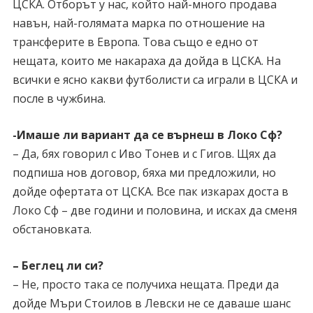
ЦСКА. Отборът у нас, който най-много продава
навън, най-голямата марка по отношение на
трансферите в Европа. Това също е едно от
нещата, които ме накараха да дойда в ЦСКА. На
всички е ясно какви футболисти са играли в ЦСКА и
после в чужбина.
-Имаше ли вариант да се върнеш в Локо Сф?
– Да, бях говорил с Иво Тонев и с Гигов. Щях да
подпиша нов договор, бяха ми предложили, но
дойде офертата от ЦСКА. Все пак изкарах доста в
Локо Сф – две години и половина, и исках да сменя
обстановката.
– Беглец ли си?
– Не, просто така се получиха нещата. Преди да
дойде Мъри Стоилов в Левски не се даваше шанс