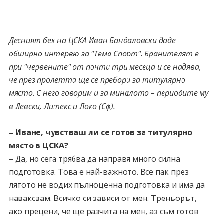
Десният бек на ЦСКА Иван Бандаловски даде
обширно интервю за "Тема Спорт". Бранителят е
при "червените" от почти три месеца и се надява,
че през пролетта ще се пребори за титулярно
място. С него говорим и за миналото – периодите му
в Левски, Литекс и Локо (Сф).
– Иване, чувстваш ли се готов за титулярно
място в ЦСКА?
– Да, но сега трябва да направя много силна
подготовка. Това е най-важното. Все пак през
лятото не водих пълноценна подготовка и има да
наваксвам. Всичко си зависи от мен. Треньорът,
ако прецени, че ще разчита на мен, аз съм готов