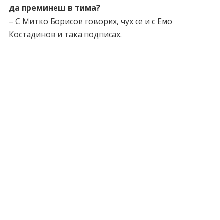
да преминеш в тима?
– С Митко Борисов говорих, чух се и с Емо
Костадинов и така подписах.