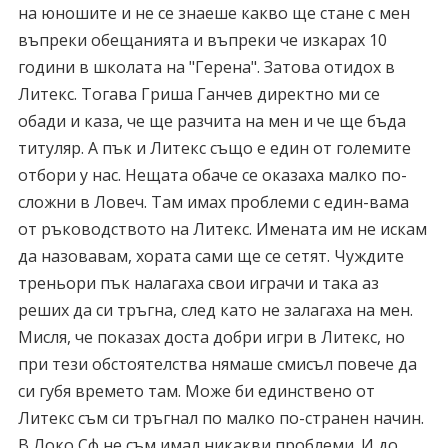
на юношите и не се знаеше какво ще стане с мен
въпреки обещанията и въпреки че изкарах 10
години в школата на "Герена". Затова отидох в
Литекс. Тогава Гриша Ганчев директно ми се
обади и каза, че ще разчита на мен и че ще бъда
титуляр. А пък и Литекс също е един от големите
отбори у нас. Нещата обаче се оказаха малко по-
сложни в Ловеч. Там имах проблеми с един-вама
от ръководството на Литекс. Имената им не искам
да назовавам, хората сами ще се сетят. Чуждите
треньори пък налагаха свои играчи и така аз
реших да си тръгна, след като не залагаха на мен.
Мисля, че показах доста добри игри в Литекс, но
при тези обстоятелства нямаше смисъл повече да
си губя времето там. Може би единствено от
Литекс съм си тръгнал по малко по-странен начин.
В Локо Сф не съм имал никакви проблеми. И до