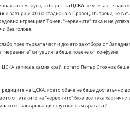
Западната Б група, отборът на
ЦСКА
не успя да се нало
ле
и завърши 0:0 на стадиона в Правец. Въпреки, че в с
едовно играещият Тонев, "червените" така и не успяха
и без голове.
лабо през първата част и докато за отбора от Западна
а "червените" ситуацията беше повече от конфузна.
 ЦСКА записа в самия край, когато Петър Стоянов беше
 редиците на ЦСКА, което обаче не беше достатъчно до
ото от атаките на "червените" бяха все така хаотични 
 малкото, завършващи с шутове към вратата.?