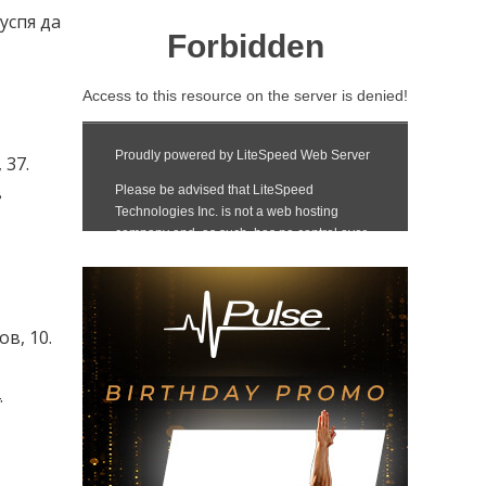
успя да
 37.
в
ов, 10.
.