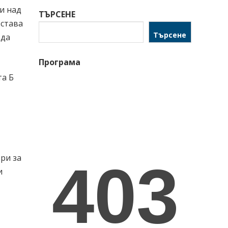
жи над
ТЪРСЕНЕ
ъстава
Търсене
 да
Програма
та Б
ри за
и