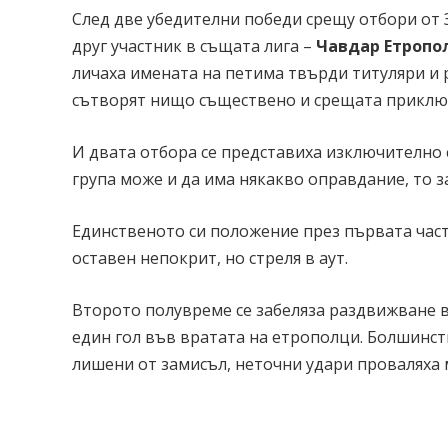
След две убедителни победи срещу отбори от 
друг участник в същата лига –
Чавдар Етропо
личаха имената на петима твърди титуляри и р
сътворят нищо съществено и срещата приключ
И двата отбора се представиха изключително с
група може и да има някакво оправдание, то з
Единственото си положение през първата част
оставен непокрит, но стреля в аут.
Второто полувреме се забеляза раздвижване в
един гол във вратата на етрополци. Болшинств
лишени от замисъл, неточни удари проваляха