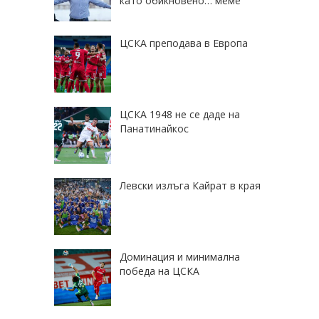
като обикновено… меме
ЦСКА преподава в Европа
ЦСКА 1948 не се даде на
Панатинайкос
Левски излъга Кайрат в края
Доминация и минимална
победа на ЦСКА