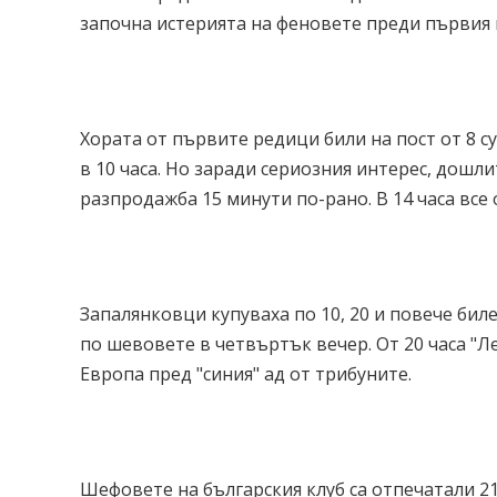
започна истерията на феновете преди първия 
Хората от първите редици били на пост от 8 с
в 10 часа. Но заради сериозния интерес, дошл
разпродажба 15 минути по-рано. В 14 часа все
Запалянковци купуваха по 10, 20 и повече биле
по шевовете в четвъртък вечер. От 20 часа "Л
Европа пред "синия" ад от трибуните.
Шефовете на българския клуб са отпечатали 21