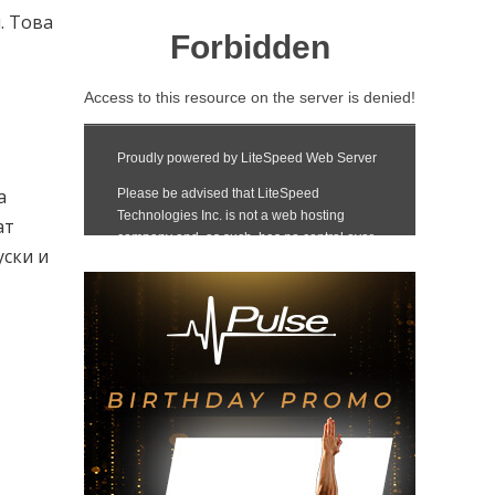
. Това
а
ат
уски и