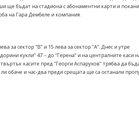
ши ще бъдат на стадиона с абонаментни карти и покани
рба на Гара Дембеле и компания.
ева за сектор "В" и 15 лева за сектор "А". Днес и утре
одорини кукли" 47 – до "Герена" и на централните каси н
четвъртък касите пред "Георги Аспарухов" трябва да бъд
ли обаче и час-два преди срещата ще са останали проп