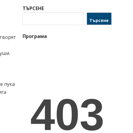
ТЪРСЕНЕ
Търсене
Програма
отворят
души.
се пука
ига