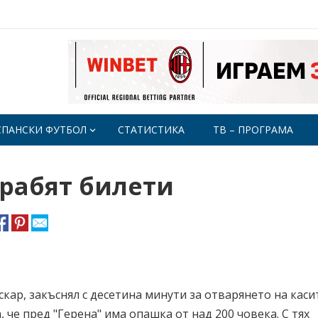
СПАНСКИ ФУТБОЛ
СТАТИСТИКА
ТВ – ПРОГРАМА
грабят билети
вскар, закъснял с десетина минути за отварянето на каси
 че пред "Герена" има опашка от над 200 човека. С тях