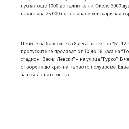
пуснат още 1000 допълнителни. Около 3000 ду
гарантира 25 000 екзалтирани левскари зад гъ
Цените на билетите са 8 лева за сектор "Б", 12 л
пропуските се продават от 10 до 18 часа на "Т
стадион "Васил Левски" – на улица "Гурко". В 
отворени до края на първото полувреме. Едва 
за най-лошите места.