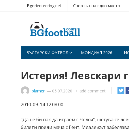
Bgorienteering.net
Спортът на едно място
БЪЛГАРСКИ ФУТБОЛ
МОНДИАЛ 2026
И
Истерия! Левскари 
plamen
—
05.07.2020
add comment
2010-09-14 12:08:00
"Да не би пак да играем с Челси", шегува се ле
билети преди мача с Гент. Младежът забелязва,