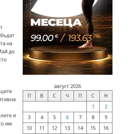
от
 бъдат
та на
Май до
сто
август 2026
иците
П
В
С
Ч
П
С
Н
зитивна
1
2
елите и
3
4
5
6
7
8
9
то им
10
11
12
13
14
15
16