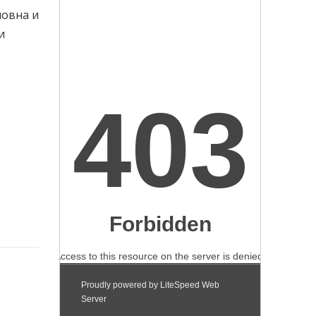
ловна и
и