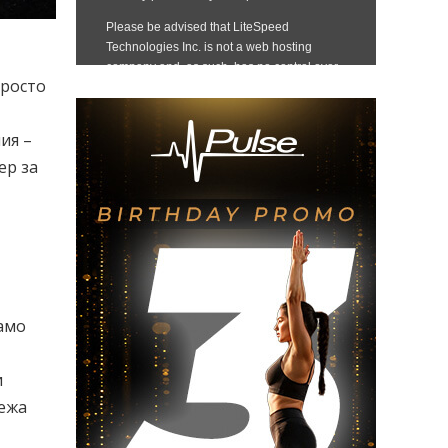
просто
ия –
ер за
само
и
режа