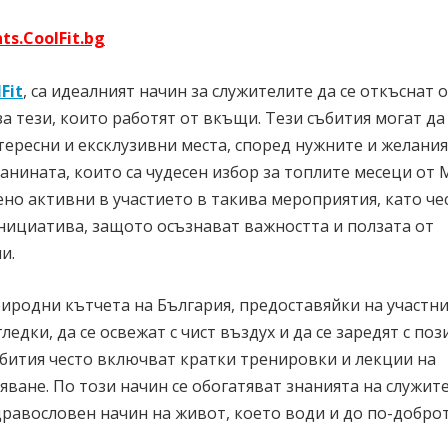
s.CoolFit.bg
Fit
, са идеалният начин за служителите да се откъснат 
а тези, които работят от вкъщи. Тези събития могат да
нтересни и ексклузивни места, според нужните и желания
анината, които са чудесен избор за топлите месеци от 
но активни в участието в такива мероприятия, като че
нициатива, защото осъзнават важността и ползата от
и.
иродни кътчета на България, предоставяйки на участн
едки, да се освежат с чист въздух и да се заредят с по
събития често включват кратки тренировки и лекции на
яване. По този начин се обогатяват знанията на служит
равословен начин на живот, което води и до по-добро