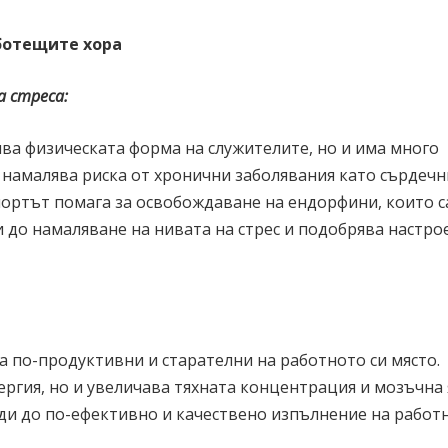
ботещите хора
а стреса:
ва физическата форма на служителите, но и има много
 намалява риска от хронични заболявания като сърдечн
спортът помага за освобождаване на ендорфини, които с
 до намаляване на нивата на стрес и подобрява настро
са по-продуктивни и старателни на работното си място.
ргия, но и увеличава тяхната концентрация и мозъчна 
ди до по-ефективно и качествено изпълнение на работ