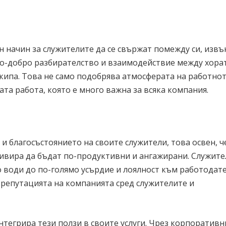
 начин за служителите да се свържат помежду си, извъ
по-добро разбирателство и взаимодействие между хорат
кипа. Това не само подобрява атмосферата на работно
ата работа, която е много важна за всяка компания.
и благосъстоянието на своите служители, това освен, ч
тивира да бъдат по-продуктивни и ангажирани. Служите
 води до по-голямо усърдие и лоялност към работодате
 репутацията на компанията сред служителите и
интегрира тези ползи в своите услуги. Чрез корпоративн