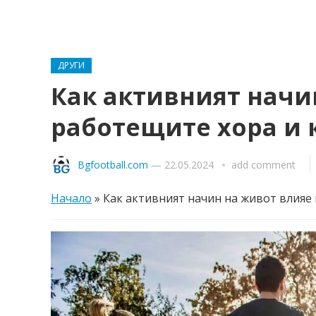
ДРУГИ
Как активният начи
работещите хора и к
Bgfootball.com
—
22.05.2024
add comment
Начало
»
Как активният начин на живот влияе 