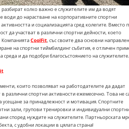
 разбират колко важно е служителите им да водят
не води до нарастване на корпоративните спортни
активността и социализацията сред колегите. Вместо 
ост да участват в различни спортни дейности, което
е. Компанията
CoolFit
, със своите два основни направлен
ране на спортни тиймбилдинг събития, е отличен прим
а среда и да подобри благосъстоянието на служителите.
it
менти, които позволяват на работодателите да дадат
т в различни спортни активности ежемесечно. Това не 
а усещане за принадлежност и мотивация. Спортните
ртни зали, групови тренировки и индивидуални спортн
рани според нуждите на служителите. Партньорската м
екта, с удобни локации в цялата страна!