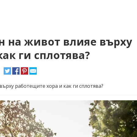
н на живот влияе върху
ак ги сплотява?
върху работещите хора и как ги сплотява?