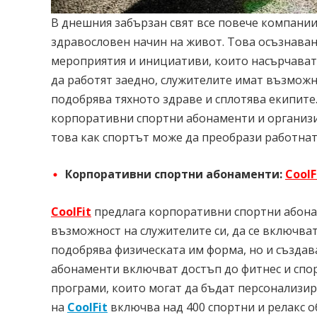
В днешния забързан свят все повече компании
здравословен начин на живот. Това осъзнава
мероприятия и инициативи, които насърчават 
да работят заедно, служителите имат възможн
подобрява тяхното здраве и сплотява екипит
корпоративни спортни абонаменти и организи
това как спортът може да преобрази работнат
Корпоративни спортни абонаменти:
CoolF
CoolFit
предлага корпоративни спортни абона
възможност на служителите си, да се включва
подобрява физическата им форма, но и създав
абонаменти включват достъп до фитнес и спо
програми, които могат да бъдат персонализи
на
CoolFit
включва над 400 спортни и релакс об