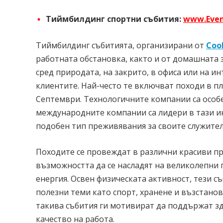
Тиймбилдинг
спортни събития:
www.Event
Тиймбилдинг събитията, организирани от
Cool
работната обстановка, както и от домашната з
сред природата, на закрито, в офиса или на и
клиентите. Най-често те включват походи в пл
Септември. Технологичните компании са особе
международните компании са лидери в тази и
подобен тип преживявания за своите служител
Походите се провеждат в различни красиви пр
възможността да се насладят на великолепни гл
енергия. Освен физическата активност, тези 
полезни теми като спорт, хранене и възстанов
такива събития ги мотивират да поддържат зд
качество на работа.