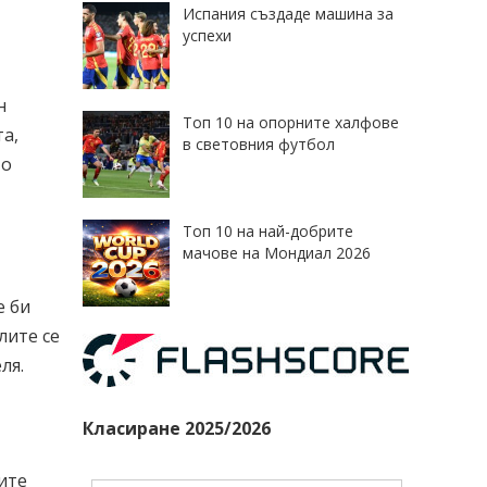
Испания създаде машина за
успехи
н
Топ 10 на опорните халфове
а,
в световния футбол
то
Топ 10 на най-добрите
мачове на Мондиал 2026
е би
лите се
ля.
Класиране 2025/2026
ите