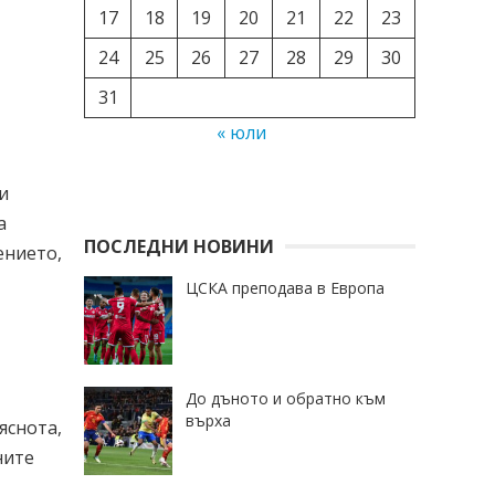
17
18
19
20
21
22
23
24
25
26
27
28
29
30
31
« юли
и
а
ПОСЛЕДНИ НОВИНИ
ението,
ЦСКА преподава в Европа
До дъното и обратно към
върха
яснота,
ните