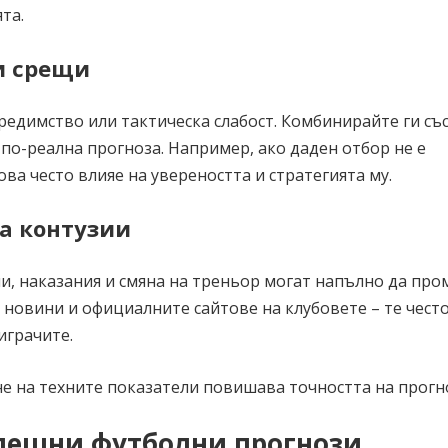
та.
и срещи
едимство или тактическа слабост. Комбинирайте ги съ
 по-реална прогноза. Например, ако даден отбор не е
ва често влияе на увереността и стратегията му.
а контузии
ми, наказания и смяна на треньор могат напълно да про
 новини и официалните сайтове на клубовете – те чест
играчите.
не на техните показатели повишава точността на прогн
спешни футболни прогнози