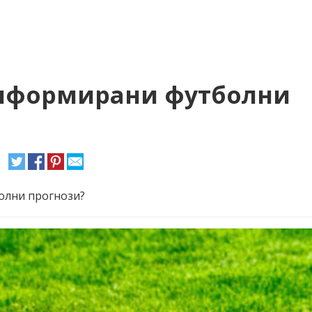
информирани футболни
олни прогнози?