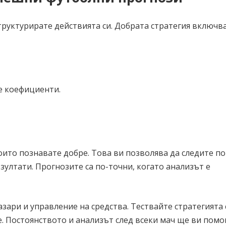
труктурирате действията си. Добрата стратегия включва
е коефициенти.
оито познавате добре. Това ви позволява да следите п
зултати. Прогнозите са по-точни, когато анализът е
зари и управление на средства. Тествайте стратегията 
. Постоянството и анализът след всеки мач ще ви помо