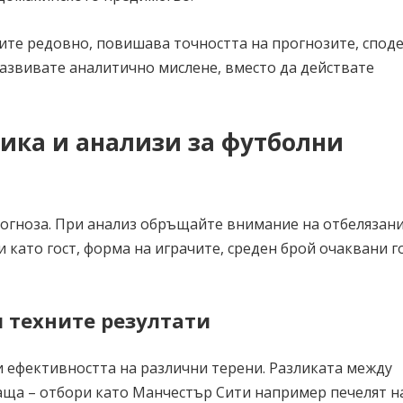
дите редовно, повишава точността на прогнозите, спод
развивате аналитично мислене, вместо да действате
тика и анализи за футболни
рогноза. При анализ обръщайте внимание на отбелязани
и като гост, форма на играчите, среден брой очаквани г
и техните резултати
и ефективността на различни терени. Разликата между
аща – отбори като Манчестър Сити например печелят н