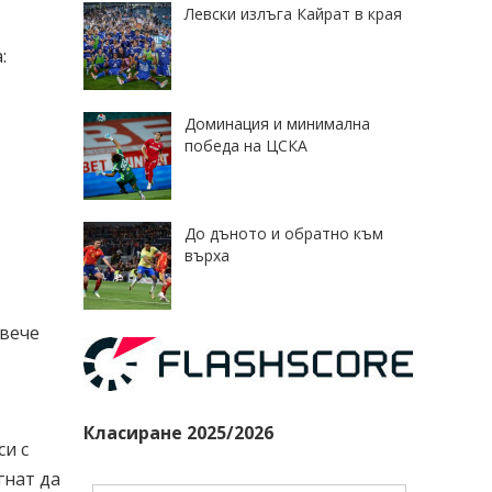
Левски излъга Кайрат в края
:
Доминация и минимална
победа на ЦСКА
До дъното и обратно към
върха
овече
Класиране 2025/2026
си с
гнат да