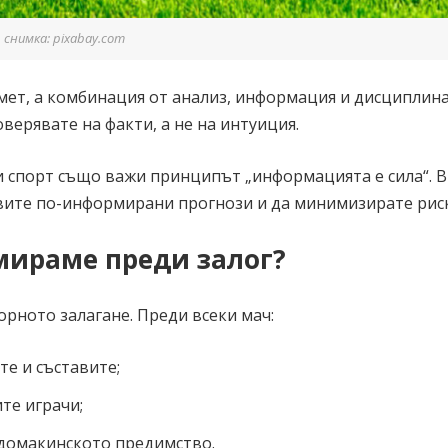
снимка: pixabay.com
мет, а комбинация от анализ, информация и дисциплина.
оверявате на факти, а не на интуиция.
и спорт също важи принципът „информацията е сила“. В
вите по-информирани прогнози и да минимизирате риск
мираме преди залог?
ното залагане. Преди всеки мач:
е и съставите;
те играчи;
 домакинското предимство.