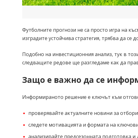
Футболните прогнози не са просто игра на къс
изградите устойчива стратегия, трябва да се д
Подобно на инвестиционния анализ, тук в тоз
следващите редове ще разгледаме как да пра
Защо е важно да се инфор
Информираното решение е ключът към отговор
проверявайте актуалните новини за отборит
следете мотивацията и формата на ключови
анализирайте предсезонната подготовка и