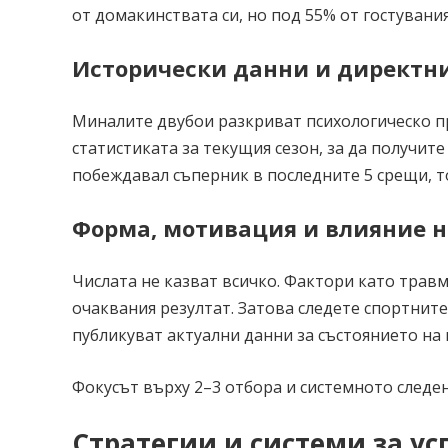
от домакинствата си, но под 55% от гостувания
Исторически данни и директн
Миналите двубои разкриват психологическо пр
статистиката за текущия сезон, за да получите
побеждавал съперник в последните 5 срещи, то
Форма, мотивация и влияние н
Числата не казват всичко. Фактори като трав
очаквания резултат. Затова следете спортните
публикуват актуални данни за състоянието на 
Фокусът върху 2–3 отбора и системното следе
Стратегии и системи за у