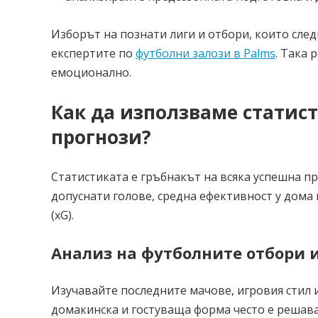
Изборът на познати лиги и отбори, които сле
експертите по
футболни залози в Palms
. Така 
емоционално.
Как да използваме статис
прогнози?
Статистиката е гръбнакът на всяка успешна п
допуснати голове, средна ефективност у дома 
(xG).
Анализ на футболните отбори 
Изучавайте последните мачове, игровия стил 
домакинска и гостуваща форма често е решав