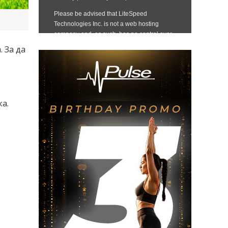
 За да
а.