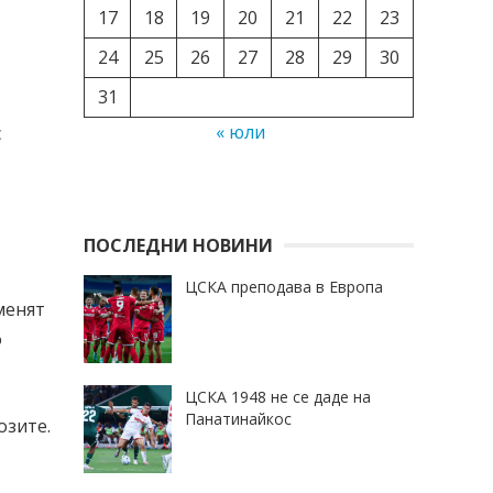
17
18
19
20
21
22
23
24
25
26
27
28
29
30
31
« юли
с
ПОСЛЕДНИ НОВИНИ
ЦСКА преподава в Европа
менят
о
ЦСКА 1948 не се даде на
Панатинайкос
озите.