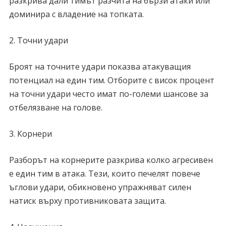
разкрива дали тимът разчита на бързи атаки или
доминира с владение на топката.
2. Точни удари
Броят на точните удари показва атакуващия
потенциал на един тим. Отборите с висок процент
на точни удари често имат по-големи шансове за
отбелязване на голове.
3. Корнери
Разборът на корнерите разкрива колко агресивен
е един тим в атака. Тези, които печелят повече
ъглови удари, обикновено упражняват силен
натиск върху противниковата защита.