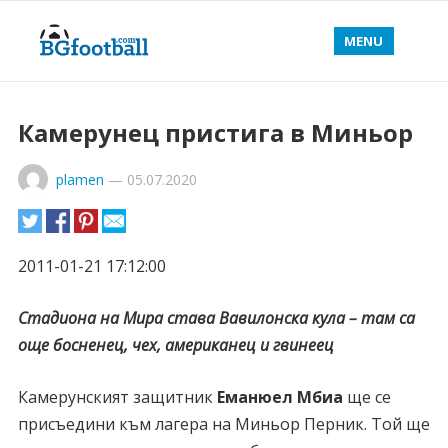
MENU
Камерунец пристига в Миньор
plamen
—
05.07.2020
2011-01-21 17:12:00
Стадиона на Мира става Вавилонска кула – там са
още босненец, чех, американец и гвинеец
Камерунският защитник
Еманюел Мбиа
ще се
присъедини към лагера на Миньор Перник. Той ще