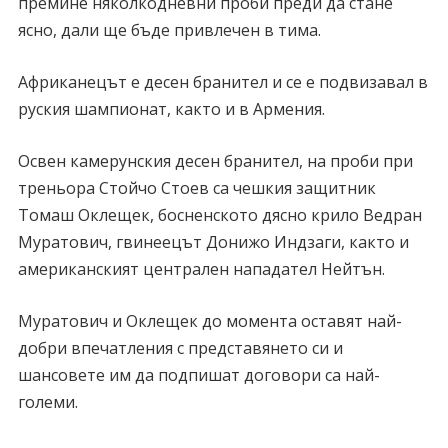
премине няколкодневни проби преди да стане
ясно, дали ще бъде привлечен в тима.
Африканецът е десен бранител и се е подвизавал в
руския шампионат, както и в Армения.
Освен камерунския десен бранител, на проби при
треньора Стойчо Стоев са чешкия защитник
Томаш Оклещек, босненското дясно крило Ведран
Муратович, гвинеецът Донижо Индзаги, както и
американският централен нападател Нейтън.
Муратович и Оклещек до момента оставят най-
добри впечатления с представянето си и
шансовете им да подпишат договори са най-
големи.