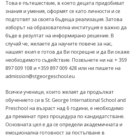
Това е пътешествие, в което децата придобиват
знания и умения, оформят се като личности и се
подготвят за своята бъдеща реализация. Затова
изборът на образователна институция е важно да
бъде в резултат на информирано решение. В
случай че, желаете да научите повече за нас,
нашият екип е готов да Ви посрещне и да Ви окаже
необходимото съдействие. Позвънете ни на: + 359
897 009 108 и +359 897 009 428 или ни пишете на
admission@stgeorgeschool.eu
Всички ученици, които желаят да продължат
обучението си в St. George International School and
Preschool на възраст над 6 години, е необходимо
да преминат през процедура по кандидатстване.
Основната цел е да се определи академичната и
емоционална готовност за постъпване в